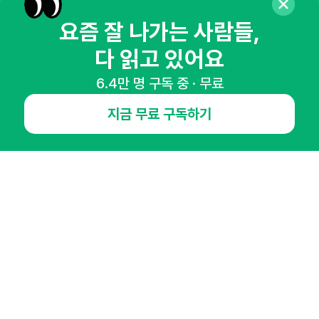
마케팅 감각을 깨워 드릴게요!
요즘 잘 나가는 사람들,
65,043명의 마케터를 성장시키는 뉴스레터
뉴스레터 구독하기
다 읽고 있어요
6.4만 명 구독 중 · 무료
지금 무료 구독하기
NHN AD
오픈애즈란
공지사항
제휴문의
인사이터 신청
뉴스레터
광고안내
경기도 성남시 분당구 대왕판교로645번길 16
대표 : 심도섭
사업자등록번호 : 144-81-27690(
사업자정보확인
)
통신판매업신고번호 : 2014-경기성남-1023
호스팅서비스사업자 : 오픈애즈
서비스•광고 문의 :
1800-2198
이메일 :
openads@openads.co.kr