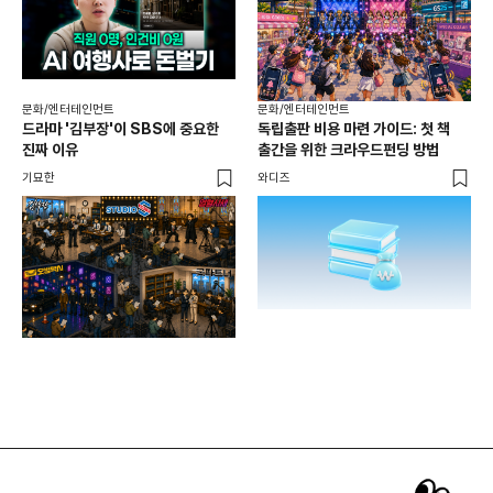
문화/엔터테인먼트
문화/엔터테인먼트
문화
드라마 '김부장'이 SBS에 중요한
독립출판 비용 마련 가이드: 첫 책
북중
진짜 이유
출간을 위한 크라우드펀딩 방법
네
기묘한
와디즈
기묘