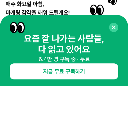
매주 화요일 아침,
마케팅 감각을 깨워 드릴게요!
65,043명의 마케터를 성장시키는 뉴스레터
뉴스레터 구독하기
요즘 잘 나가는 사람들,
다 읽고 있어요
6.4만 명 구독 중 · 무료
NHN AD
지금 무료 구독하기
오픈애즈란
공지사항
제휴문의
인사이터 신청
뉴스레터
광고안내
경기도 성남시 분당구 대왕판교로645번길 16
대표 : 심도섭
사업자등록번호 : 144-81-27690(
사업자정보확인
)
통신판매업신고번호 : 2014-경기성남-1023
호스팅서비스사업자 : 오픈애즈
서비스•광고 문의 :
1800-2198