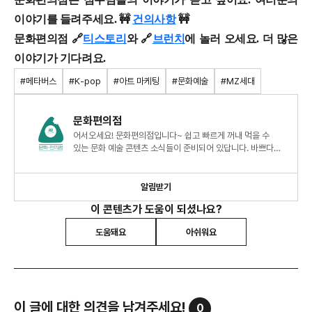
이야기를 들려주세요. 🚧
건의사항
🚧
문화편의점 🔗
티스토리
와 🔗
브런치
에 놀러 오세요. 더 많은
이야기가 기다려요.
#메타버스
#K-pop
#아트 마케팅
#문화예술
#MZ세대
문화편의점
어서오세요! 문화편의점입니다~ 쉽고 빠르게 꺼내 먹을 수
있는 문화 예술 콘텐츠 소식들이 준비되어 있답니다. 바쁘다고
놓치기에 십상이던 트렌디한 소식, 간편하게 챙겨 가세요
알림받기
이 콘텐츠가 도움이 되셨나요?
도움돼요
아쉬워요
이 글에 대한 의견을 남겨주세요!
0