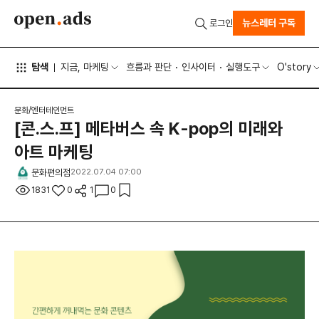
뉴스레터 구독
로그인
탐색
지금, 마케팅
흐름과 판단
인사이터
실행도구
O'story
문화/엔터테인먼트
[콘.스.프] 메타버스 속 K-pop의 미래와
아트 마케팅
문화편의점
2022.07.04 07:00
1831
0
1
0