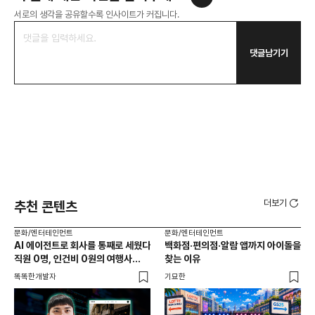
서로의 생각을 공유할수록 인사이트가 커집니다.
댓글남기기
더보기
추천 콘텐츠
문화/엔터테인먼트
문화/엔터테인먼트
문화
AI 에이전트로 회사를 통째로 세웠다
백화점·편의점·알람 앱까지 아이돌을
성수
직원 0명, 인건비 0원의 여행사
찾는 이유
성지
제작기
똑똑한개발자
기묘한
로컬