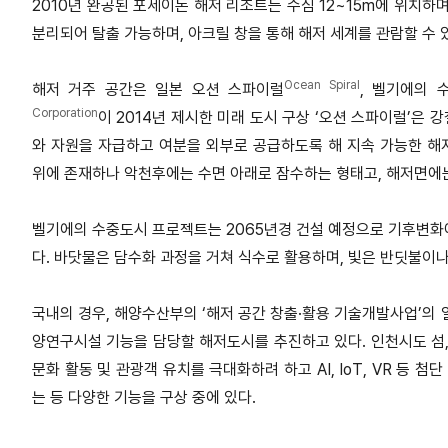
2010년 완공된 포세이돈 해저 리조트는 수심 12~15m에 위치하며
분리되어 탈출 가능하며, 아크릴 창을 통해 해저 세계를 관람할 수 
Ocean Spiral
해저 거주 공간은 일본 오션 스파이럴
, 벨기에의 
Corporation
이 2014년 제시한 미래 도시 구상 ‘오션 스파이럴’은
와 자원을 자급하고 여분을 외부로 공급하도록 해 지속 가능한 해
위에 존재하나 악천후에는 수면 아래로 잠수하는 형태고, 해저면에는
벨기에의 수중도시 프로젝트는 2065년경 건설 예정으로 기후변화에
다. 바닷물은 담수화 과정을 거쳐 식수로 활용하며, 빛은 반딧불이나
국내의 경우, 해양수산부의 ‘해저 공간 창출·활용 기술개발사업’의 
양연구시설 기능을 담당할 해저도시를 추진하고 있다. 인천시도 섬,
문화 활동 및 관광객 유치를 극대화하려 하고 AI, IoT, VR 등
는 등 다양한 기능을 구상 중에 있다.