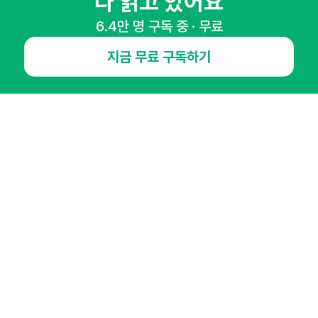
다 읽고 있어요
NHN AD
6.4만 명 구독 중 · 무료
지금 무료 구독하기
오픈애즈란
공지사항
제휴문의
인사이터 신청
뉴스레터
광고안내
경기도 성남시 분당구 대왕판교로645번길 16
대표 : 심도섭
사업자등록번호 : 144-81-27690(
사업자정보확인
)
통신판매업신고번호 : 2014-경기성남-1023
호스팅서비스사업자 : 오픈애즈
서비스•광고 문의 :
1800-2198
이메일 :
openads@openads.co.kr
이용약관
개인정보처리방침
instagram
thread
kakaotalk
© NHN AD. All rights reserved.