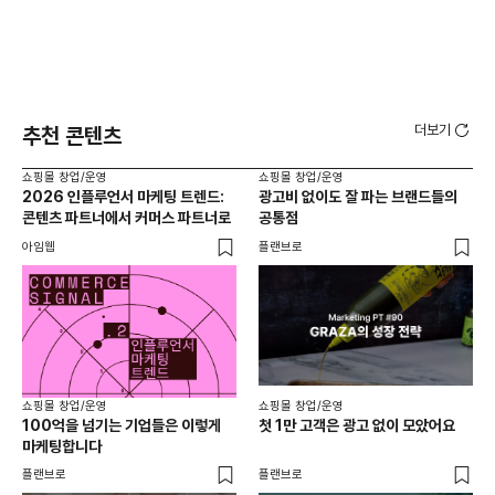
더보기
추천 콘텐츠
쇼핑몰 창업/운영
쇼핑몰 창업/운영
쇼핑
2026 인플루언서 마케팅 트렌드:
광고비 없이도 잘 파는 브랜드들의
후
콘텐츠 파트너에서 커머스 파트너로
공통점
프롬
아임웹
플랜브로
와디
쇼핑몰 창업/운영
쇼핑몰 창업/운영
쇼핑
100억을 넘기는 기업들은 이렇게
첫 1만 고객은 광고 없이 모았어요
올리
마케팅합니다
넘
플랜브로
플랜브로
이숲 