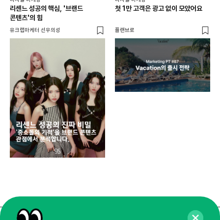
리센느 성공의 핵심, '브랜드
첫 1만 고객은 광고 없이 모았어요
콘텐츠'의 힘
유크랩마케터 선우의성
플랜브로
디지
AI
쇼핑
똑똑