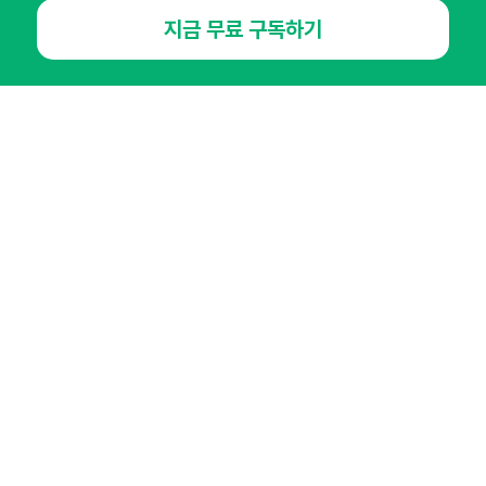
지금 무료 구독하기
오픈애즈란
공지사항
제휴문의
인사이터 신청
뉴스레터
광고안내
경기도 성남시 분당구 대왕판교로645번길 16
대표 : 심도섭
사업자등록번호 : 144-81-27690(
사업자정보확인
)
통신판매업신고번호 : 2014-경기성남-1023
호스팅서비스사업자 : 오픈애즈
서비스•광고 문의 :
1800-2198
이메일 :
openads@openads.co.kr
이용약관
개인정보처리방침
instagram
thread
kakaotalk
© NHN AD. All rights reserved.