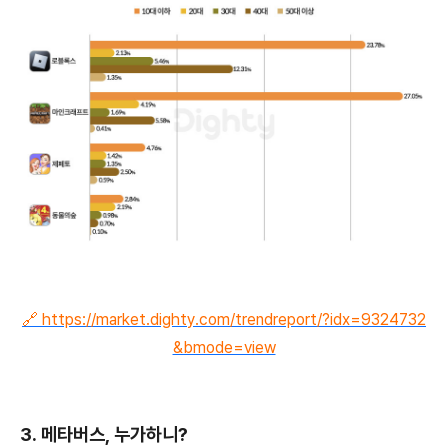
🔗 https://market.dighty.com/trendreport/?idx=9324732
&bmode=view
3. 메타버스, 누가하니?