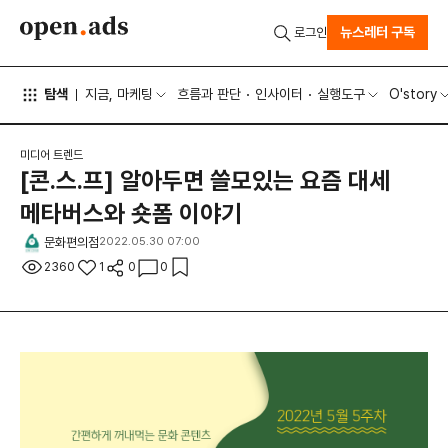
뉴스레터 구독
로그인
탐색
지금, 마케팅
흐름과 판단
인사이터
실행도구
O'story
미디어 트렌드
[콘.스.프] 알아두면 쓸모있는 요즘 대세
메타버스와 숏폼 이야기
문화편의점
2022.05.30 07:00
2360
1
0
0