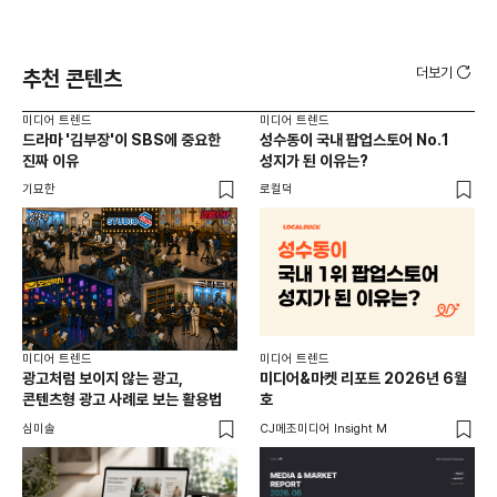
더보기
추천 콘텐츠
미디어 트렌드
미디어 트렌드
미디
드라마 '김부장'이 SBS에 중요한
성수동이 국내 팝업스토어 No.1
요
진짜 이유
성지가 된 이유는?
않습
유튜
기묘한
로컬덕
유광
미디어 트렌드
미디어 트렌드
미디
광고처럼 보이지 않는 광고,
미디어&마켓 리포트 2026년 6월
연령
콘텐츠형 광고 사례로 보는 활용법
호
타
꾸밈
심미솔
CJ메조미디어 Insight M
DM
함께
각