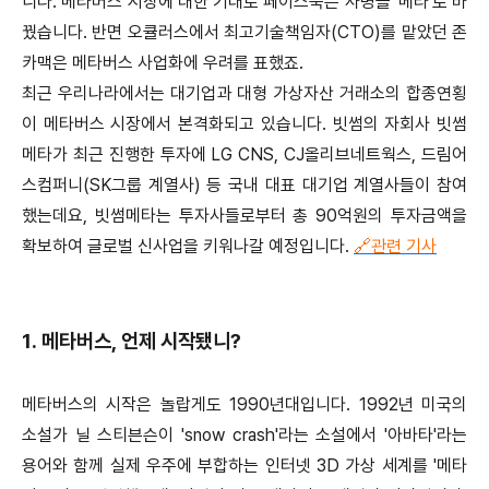
니다. 메타버스 시장에 대한 기대로 페이스북은 사명을 '메타'로 바
꿨습니다. 반면 오큘러스에서 최고기술책임자(CTO)를 맡았던 존
카맥은 메타버스 사업화에 우려를 표했죠.
최근 우리나라에서는 대기업과 대형 가상자산 거래소의 합종연횡
이 메타버스 시장에서 본격화되고 있습니다. 빗썸의 자회사 빗썸
메타가 최근 진행한 투자에 LG CNS, CJ올리브네트웍스, 드림어
스컴퍼니(SK그룹 계열사) 등 국내 대표 대기업 계열사들이 참여
했는데요, 빗썸메타는 투자사들로부터 총 90억원의 투자금액을
확보하여 글로벌 신사업을 키워나갈 예정입니다.
🔗관련 기사
1. 메타버스, 언제 시작됐니?
메타버스의 시작은 놀랍게도 1990년대입니다. 1992년 미국의
소설가 닐 스티븐슨이 'snow crash'라는 소설에서 '아바타'라는
용어와 함께 실제 우주에 부합하는 인터넷 3D 가상 세계를 '메타