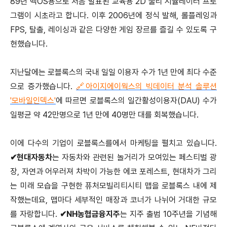
89년 맥OS용으로 처음 발표된 교육용 2D 물리 시뮬레이터 프로
그램이 시초라고 합니다. 이후 2006년에 정식 발해, 롤플레잉과
FPS, 탈출, 레이싱과 같은 다양한 게임 장르를 즐길 수 있도록 구
현했습니다.
지난달에는 로블록스의 국내 일일 이용자 수가 1년 만에 최다 수준
으로 증가했습니다.
🔗아이지에이웍스의 빅데이터 분석 솔루션
'모바일인덱스'
에 따르면 로블록스의 일간활성이용자(DAU) 수가
일평균 약 42만명으로 1년 만에 40명만 대를 회복했습니다.
이에 다수의 기업이 로블록스를에서 마케팅을 펼치고 있습니다.
✔현대자동차
는 자동차와 관련된 놀거리가 모여있는 페스티벌 광
장, 자연과 어우러져 차박이 가능한 에코 포레스트, 현대차가 그리
는 미래 모습을 구현한 퓨처모빌리티시티 맵을 로블록스 내에 제
작했는데요, 맵마다 세부적인 매장과 코너가 나뉘어 거대한 규모
를 자랑합니다.
✔NH농협금융지주
는 지주 출범 10주년을 기념해