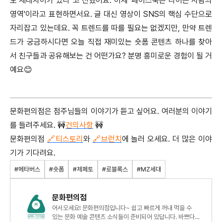
도 세대차이가 있다"고 전했어요. 이제 '페이스북은 나이든 사람의
영역'이라고 표현하면서요. 글 대신 영상이 SNS의 핵심 수단으로
자리잡고 있는데요. 꼭 트렌드를 따를 필요는 없겠지만, 만약 트렌
드가 궁금하시다면 오늘 직접 재미있는 숏폼 콘텐츠 하나를 찾아
서 친구들과 공유해보는 건 어떤가요? 분명 흥미로운 경험이 될 거
예요😊
문화편의점은 점주님들의 이야기가 듣고 싶어요. 여러분의 이야기
를 들려주세요. 🚧
건의사항
🚧
문화편의점
🔗티스토리
와
🔗브런치
에 놀러 오세요. 더 많은 이야
기가 기다려요.
#메타버스
#숏폼
#제페토
#로블록스
#MZ세대
문화편의점
어서오세요! 문화편의점입니다~ 쉽고 빠르게 꺼내 먹을 수
있는 문화 예술 콘텐츠 소식들이 준비되어 있답니다. 바쁘다고