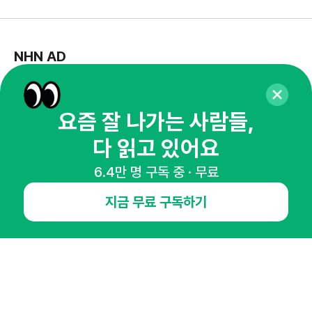
NHN AD
오픈애즈란
공지사항
제휴문의
인사이터 신청
뉴스레터
광고안내
요즘 잘 나가는 사람들,
다 읽고 있어요
경기도 성남시 분당구 대왕판교로645번길 16
대표 : 심도섭
사업자등록번호 : 144-81-27690(
사업자정보확인
)
6.4만 명 구독 중 · 무료
통신판매업신고번호 : 2014-경기성남-1023
호스팅서비스사업자 : 오픈애즈
지금 무료 구독하기
서비스•광고 문의 :
1800-2198
이메일 :
openads@openads.co.kr
이용약관
개인정보처리방침
instagram
thread
kakaotalk