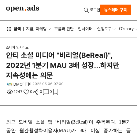
뉴스레터 구독
로그인
탐색
지금, 마케팅
흐름과 판단
인사이터
실행도구
O'story
소비자 인사이트
안티 소셜 미디어 "비리얼(BeReal)",
2022년 1분기 MAU 3배 성장…하지만
지속성에는 의문
DMC미디어
2022.05.06 07:00
2247
0
0
0
최근 모바일 소셜 앱 ‘비리얼(BeReal)’이 주목된다. 1분기
동안 월간활성화이용자(MAU)가 3배 이상 증가하는 등