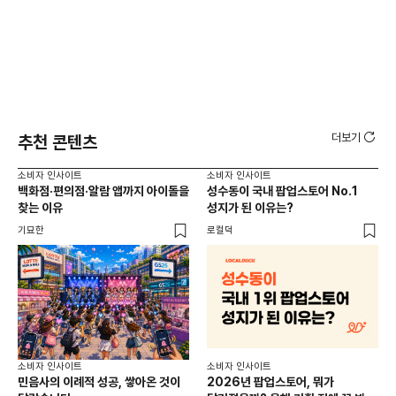
더보기
추천 콘텐츠
소비자 인사이트
소비자 인사이트
소비
백화점·편의점·알람 앱까지 아이돌을
성수동이 국내 팝업스토어 No.1
외국
찾는 이유
성지가 된 이유는?
남
이
기묘한
로컬덕
썸트
소비
소비자 인사이트
소비자 인사이트
CR
민음사의 이례적 성공, 쌓아온 것이
2026년 팝업스토어, 뭐가
개