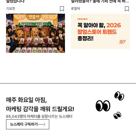
달랐습니다
달라졌을까? 올해 기획 전에 꼭 봐야
할 트렌드 4가지
DX
기묘한
로컬덕
매주 화요일 아침,
마케팅 감각을 깨워 드릴게요!
65,043명의 마케터를 성장시키는 뉴스레터
뉴스레터 구독하기