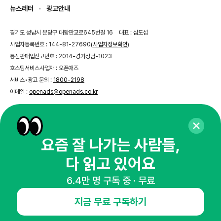
뉴스레터
광고안내
경기도 성남시 분당구 대왕판교로645번길 16
대표 : 심도섭
사업자등록번호 : 144-81-27690(
사업자정보확인
)
통신판매업신고번호 : 2014-경기성남-1023
호스팅서비스사업자 : 오픈애즈
서비스•광고 문의 :
1800-2198
이메일 :
openads@openads.co.kr
이용약관
개인정보처리방침
instagram
thread
kakaotalk
요즘 잘 나가는 사람들,
다 읽고 있어요
© NHN AD. All rights reserved.
6.4만 명 구독 중 · 무료
지금 무료 구독하기