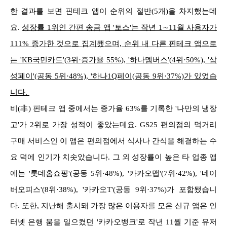
한 결과를 보면 핀테크 앱이 순위의 절반(5개)을 차지했는데
요.
성장률 1위인 간편 송금 앱 '토스'는 작년 1∼11월 사용자가
111% 증가한 것으로 집계됐으며, 순위 내 다른 핀테크 앱으로
는 'KB국민카드'(3위·증가율 55%), '하나멤버스'(4위·50%), '삼
성페이'(공동 5위·48%), '하나1Q페이(공동 9위·37%)가 있었습
니다.
비(非) 핀테크 앱 중에서는 증가율 63%를 기록한 '나만의 냉장
고'가 2위로 가장 성적이 좋았는데요. GS25 편의점의 먹거리
구매 서비스인 이 앱은 편의점에서 식사나 간식을 해결하는 수
요 덕에 인기가 치솟았습니다. 그 외 성장률이 높은 타 업종 앱
에는 '롯데홈쇼핑'(공동 5위·48%), '카카오맵'(7위·42%), '네이
버오피스'(8위·38%), '카카오T'(공동 9위·37%)가 포함됐습니
다. 또한, 지난해 출시돼 가장 많은 이용자를 모은 신규 앱은 인
터넷 은행 붐을 일으켰던 '카카오뱅크'로 작년 11월 기준 유저