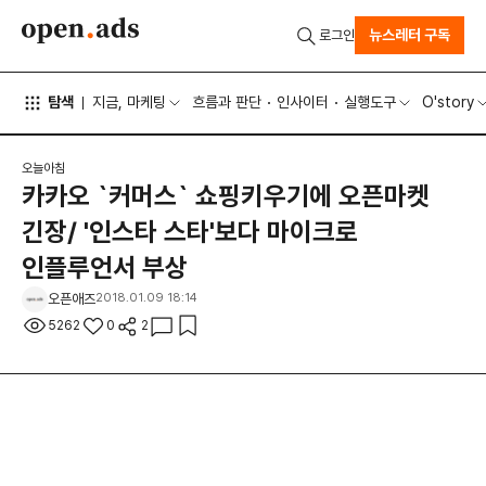
뉴스레터 구독
로그인
탐색
지금, 마케팅
흐름과 판단
인사이터
실행도구
O'story
오늘아침
카카오 `커머스` 쇼핑키우기에 오픈마켓
긴장/ '인스타 스타'보다 마이크로
인플루언서 부상
오픈애즈
2018.01.09 18:14
5262
0
2