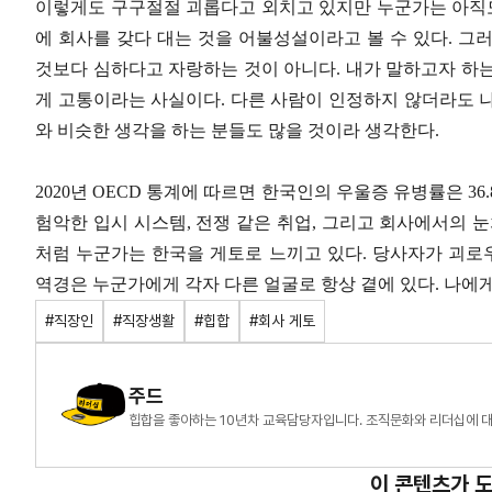
이렇게도 구구절절 괴롭다고 외치고 있지만 누군가는 아직
에 회사를 갖다 대는 것을 어불성설이라고 볼 수 있다
.
그러
것보다 심하다고 자랑하는 것이 아니다
.
내가 말하고자 하는
게 고통이라는 사실이다
.
다른 사람이 인정하지 않더라도 
와 비슷한 생각을 하는 분들도 많을 것이라 생각한다
.
2020
년
OECD
통계에 따르면 한국인의 우울증 유병률은
36
험악한 입시 시스템
,
전쟁 같은 취업
,
그리고 회사에서의 눈
처럼 누군가는 한국을 게토로 느끼고 있다
.
당사자가 괴로
역경은 누군가에게 각자 다른 얼굴로 항상 곁에 있다
.
나에게
#직장인
#직장생활
#힙합
#회사 게토
주드
힙합을 좋아하는 10년차 교육담당자입니다. 조직문화와 리더십에 대
이 콘텐츠가 