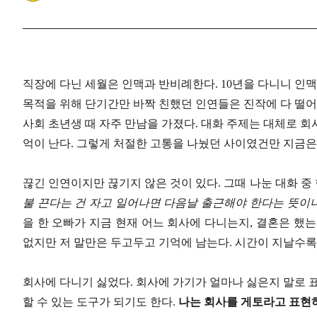
직장에 다닌 세월은 인맥과 반비례한다
. 10
년을 다니니 인
목적을 위해 단기간만 바짝 친했던 인연들은 진작에 다 떨
사회 초년생 때 자주 만남을 가졌다
.
대화 주제는 대체로 회
억이 난다
.
그렇게 처절한 고통을 나눴던 사이였건만 지금은
끊긴 인연이지만 끊기지 않은 것이 있다
.
그때 나눈 대화 중
불 끈다는 건 자고 일어나면 다음날 출근해야 한다는 뜻이
을 한 오빠가 지금 현재 어느 회사에 다니는지
,
결혼은 했
없지만 저 말만은 두고두고 기억에 남는다
.
시간이 지날수록
회사에 다니기 싫었다
.
회사에 가기가 얼마나 싫은지 말로 
할 수 있는 도구가 되기도 한다
.
나는 회사를 게토라고 표현