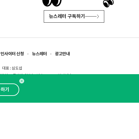
뉴스레터 구독하기
인사이터 신청
뉴스레터
광고안내
대표 : 심도섭
보확인
)
통신판매업신고번호 : 2014-경기성남-1023
문의 :
1800-2198
이메일 :
openads@openads.co.kr
독하기