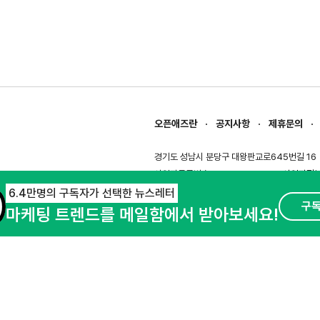
오픈애즈란
공지사항
제휴문의
경기도 성남시 분당구 대왕판교로645번길 16
사업자등록번호 : 144-81-27690(
사업자정
호스팅서비스사업자 : 오픈애즈
서비스•광고 
6.4만명의 구독자가 선택한 뉴스레터
구
마케팅 트렌드를 메일함에서 받아보세요!
이용약관
개인정보처리방침
© NHN AD. All rights reserved.