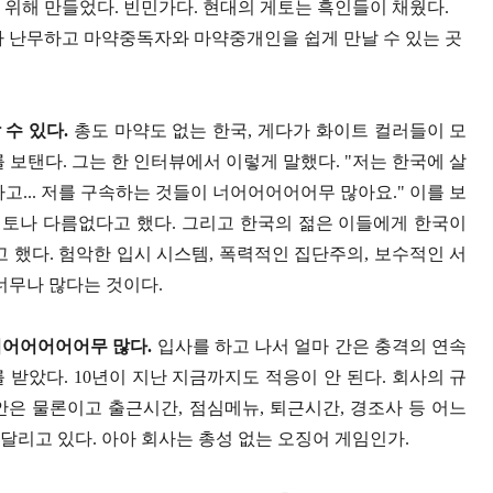
 위해 만들었다
.
빈민가다
.
현대의 게토는 흑인들이 채웠다
.
가 난무하고 마약중독자와 마약중개인을 쉽게 만날 수 있는 곳
 수 있다
.
총도 마약도 없는 한국
,
게다가 화이트 컬러들이 모
를 보탠다
.
그는 한 인터뷰에서 이렇게 말했다
. "
저는 한국에 살
하고
...
저를 구속하는 것들이 너어어어어어무 많아요
."
이를 보
게토나 다름없다고 했다
.
그리고 한국의 젊은 이들에게 한국이
고 했다
.
험악한 입시 시스템
,
폭력적인 집단주의
,
보수적인 서
너무나 많다는 것이다
.
너어어어어어무 많다
.
입사를 하고 나서 얼마 간은 충격의 연속
를 받았다
. 10
년이 지난 지금까지도 적응이 안 된다
.
회사의 규
안은 물론이고 출근시간
,
점심메뉴
,
퇴근시간
,
경조사 등 어느
시달리고 있다
.
아아 회사는 총성 없는 오징어 게임인가
.