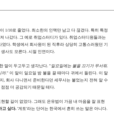
맥이
1/10
로 줄었다
.
최소한의 인맥만 남고 다 끊겼다
.
특히 특정
어져 나갔다
.
그 예로 취업스터디가 있다
.
취업스터디원들과는
사였다
.
학생에서 회사원이 된 직후라 상당히 고통스러웠던 기
 생사도 모른다
.
시절 인연이다
.
 한 말이 두고두고 생각난다
. "
일요일에는 불을 끄기가 무서워
.
니까
.
"
이 말이 일요일 밤 불을 끌 때마다 귀에서 들린다
.
이 말
는지
,
회사 다니면서 준비한다던 세무사는 붙었는지 전혀 알 수
 점점 더 공감되기 때문일 테다
.
표현할 길이 없었다
.
그래도 은유법이 가끔 내 마음을 잘 표현
하고 싶다
.
'
게토
'
라는 단어는 한국에서 흔히 쓰는 말은 아니다
.