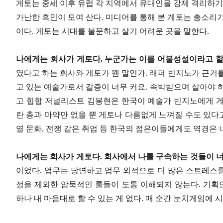
게토는 중세 이후 유럽 각 지역에서 유대인을 강제 격리하기
가난한 흑인이 모여 산다
.
미디어를 통해 본 게토는 총소리
이다
.
게토는 시대를 불문하고 살기 어려운 곳을 말한다
.
나에게는 회사가 게토다
.
누군가는 이를 어불성설이라고 할
였다고 하는 회사와 게토가 웬 말인가
.
래퍼 빈지노가 근거
고 있는 예술가로서 갈증이 너무 커요
.
속박받으며 살아야 
고 힙합 저널리스트 김봉현은 한국이 예술가 빈지노에게 
란 총과 마약만 없을 뿐 게토나 다름없게 느껴질 수도 있다
열 문화
,
전쟁 같은 취업 등 한국의 젊은이들에게도 역경은 
나에게는 회사가 게토다
.
회사에서 나를 구속하는 것들이 
이었다
.
업무는 당연하고 업무 외적으로 더 많은 스트레스
정을 제외한 암묵적인 룰들이 도통 이해되지 않는다
.
기획
하나 내 마음대로 할 수 있는 게 없다
.
매 순간 눈치게임에 