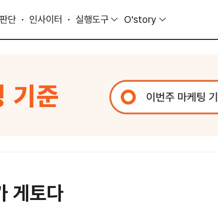
 판단
인사이터
실행도구
O'story
가 게토다