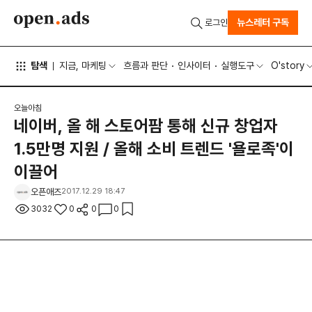
뉴스레터 구독
로그인
탐색
지금, 마케팅
흐름과 판단
인사이터
실행도구
O'story
오늘아침
네이버, 올 해 스토어팜 통해 신규 창업자
1.5만명 지원 / 올해 소비 트렌드 '욜로족'이
이끌어
오픈애즈
2017.12.29 18:47
3032
0
0
0