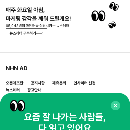
매주 화요일 아침,
마케팅 감각을 깨워 드릴게요!
65,043명의 마케터를 성장시키는 뉴스레터
뉴스레터 구독하기
NHN AD
오픈애즈란
공지사항
제휴문의
인사이터 신청
뉴스레터
광고안내
경기도 성남시 분당구 대왕판교로645번길 16
대표 : 심도섭
사업자등록번호 : 144-81-27690(
사업자정보확인
)
요즘 잘 나가는 사람들,
통신판매업신고번호 : 2014-경기성남-1023
다 읽고 있어요
호스팅서비스사업자 : 오픈애즈