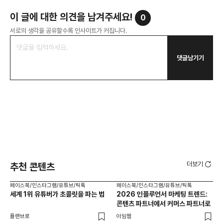
이 글에 대한 의견을 남겨주세요!
0
서로의 생각을 공유할수록 인사이트가 커집니다.
댓글남기기
더보기
추천 콘텐츠
페이스북/인스타그램/유튜브/틱톡
페이스북/인스타그램/유튜브/틱톡
페이
세계 1위 유튜버가 초콜릿을 파는 법
2026 인플루언서 마케팅 트렌드:
브
콘텐츠 파트너에서 커머스 파트너로
팬
플랜브로
아임웹
유크