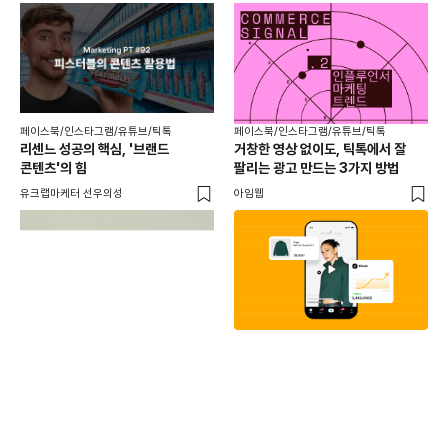
페이스북/인스타그램/유튜브/틱톡
페이스북/인스타그램/유튜브/틱톡
리센느 성공의 핵심, '브랜드
거창한 영상 없이도, 틱톡에서 잘
콘텐츠'의 힘
팔리는 광고 만드는 3가지 방법
유크랩마케터 선우의성
아임웹
페이
동
브
유크