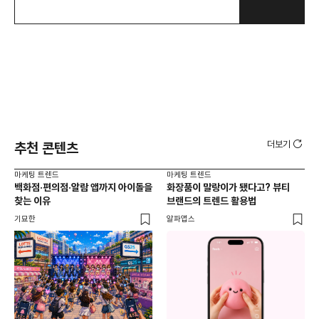
더보기
추천 콘텐츠
마케팅 트렌드
마케팅 트렌드
마케
백화점·편의점·알람 앱까지 아이돌을
화장품이 말랑이가 됐다고? 뷰티
서
찾는 이유
브랜드의 트렌드 활용법
오프
기묘한
알파앱스
로컬