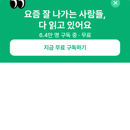
매주 화요일 아침,
요즘 잘 나가는 사람들,
마케팅 감각을 깨워 드릴게요!
다 읽고 있어요
65,043명의 마케터를 성장시키는 뉴스레터
뉴스레터 구독하기
6.4만 명 구독 중 · 무료
지금 무료 구독하기
NHN AD
오픈애즈란
공지사항
제휴문의
인사이터 신청
뉴스레터
광고안내
경기도 성남시 분당구 대왕판교로645번길 16
대표 : 심도섭
사업자등록번호 : 144-81-27690(
사업자정보확인
)
통신판매업신고번호 : 2014-경기성남-1023
호스팅서비스사업자 : 오픈애즈