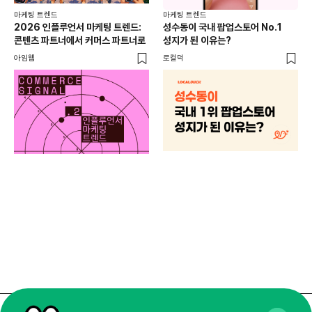
마케팅 트렌드
마케팅 트렌드
2026 인플루언서 마케팅 트렌드:
성수동이 국내 팝업스토어 No.1
콘텐츠 파트너에서 커머스 파트너로
성지가 된 이유는?
아임웹
로컬덕
마케
하
브루