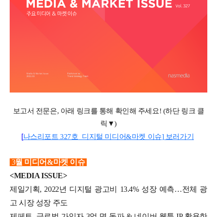
보고서 전문은
,
아래 링크를 통해 확인해 주세요
! (
하단 링크 클
릭▼
)
[
나스리포트
327
호
_
디지털 미디어
&
마켓 이슈
]
보러가기
3
월 미디어&마켓 이슈
<MEDIA ISSUE>
제일기획, 2022년 디지털 광고비 13.4% 성장 예측…전체 광
고 시장 성장 주도
제페토, 글로벌 가입자 3억 명 돌파 & 네이버 웹툰 IP 활용한