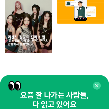
페이
동
브
유크
요즘 잘 나가는 사람들,
다 읽고 있어요