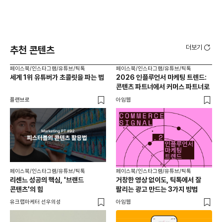
더보기
추천 콘텐츠
페이스북/인스타그램/유튜브/틱톡
페이스북/인스타그램/유튜브/틱톡
페이
세계 1위 유튜버가 초콜릿을 파는 법
2026 인플루언서 마케팅 트렌드:
브
콘텐츠 파트너에서 커머스 파트너로
팬
플랜브로
아임웹
유크
페이스북/인스타그램/유튜브/틱톡
페이스북/인스타그램/유튜브/틱톡
리센느 성공의 핵심, '브랜드
거창한 영상 없이도, 틱톡에서 잘
콘텐츠'의 힘
팔리는 광고 만드는 3가지 방법
유크랩마케터 선우의성
아임웹