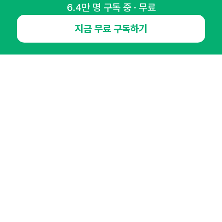
6.4만 명 구독 중 · 무료
매주 화요일 아침,
지금 무료 구독하기
마케팅 감각을 깨워 드릴게요!
65,043명의 마케터를 성장시키는 뉴스레터
뉴스레터 구독하기
NHN AD
오픈애즈란
공지사항
제휴문의
인사이터 신청
뉴스레터
광고안내
경기도 성남시 분당구 대왕판교로645번길 16
대표 : 심도섭
사업자등록번호 : 144-81-27690(
사업자정보확인
)
통신판매업신고번호 : 2014-경기성남-1023
호스팅서비스사업자 : 오픈애즈