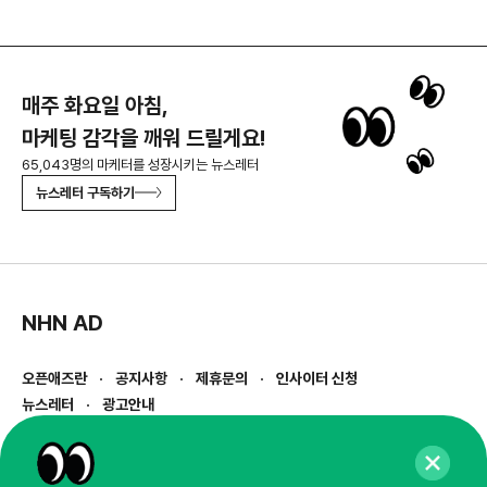
매주 화요일 아침,
마케팅 감각을 깨워 드릴게요!
65,043명의 마케터를 성장시키는 뉴스레터
뉴스레터 구독하기
NHN AD
오픈애즈란
공지사항
제휴문의
인사이터 신청
뉴스레터
광고안내
경기도 성남시 분당구 대왕판교로645번길 16
대표 : 심도섭
사업자등록번호 : 144-81-27690(
사업자정보확인
)