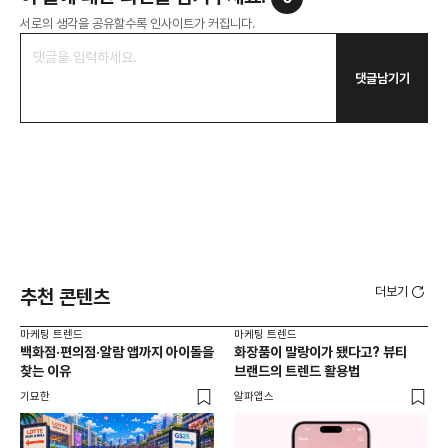
서로의 생각을 공유할수록 인사이트가 커집니다.
댓글남기기
더보기
추천 콘텐츠
마케팅 트렌드
마케팅 트렌드
마케
백화점·편의점·알람 앱까지 아이돌을
화장품이 말랑이가 됐다고? 뷰티
서
찾는 이유
브랜드의 트렌드 활용법
오프
기묘한
알파앱스
로컬