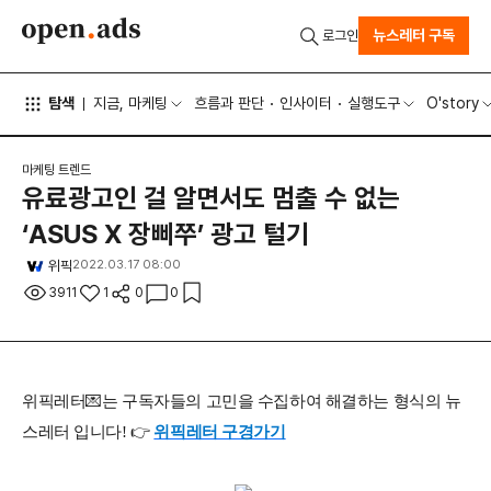
뉴스레터 구독
로그인
탐색
지금, 마케팅
흐름과 판단
인사이터
실행도구
O'story
마케팅 트렌드
유료광고인 걸 알면서도 멈출 수 없는
‘ASUS X 장삐쭈’ 광고 털기
위픽
2022.03.17 08:00
3911
1
0
0
위픽레터💌는 구독자들의 고민을 수집하여 해결하는 형식의 뉴
스레터 입니다! 👉
위픽레터 구경가기