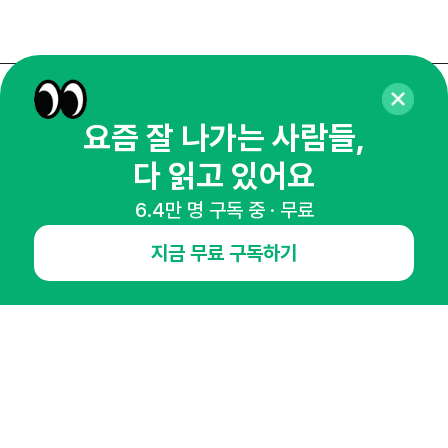
매주 화요일 아침,
요즘 잘 나가는 사람들,
마케팅 감각을 깨워 드릴게요!
다 읽고 있어요
65,043명의 마케터를 성장시키는 뉴스레터
뉴스레터 구독하기
6.4만 명 구독 중 · 무료
지금 무료 구독하기
NHN AD
오픈애즈란
공지사항
제휴문의
인사이터 신청
뉴스레터
광고안내
경기도 성남시 분당구 대왕판교로645번길 16
대표 : 심도섭