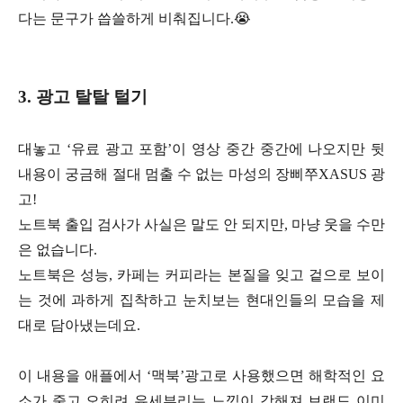
다는 문구가 씁쓸하게 비춰집니다.😭
3. 광고 탈탈 털기
대놓고 ‘유료 광고 포함’이 영상 중간 중간에 나오지만
뒷
내용이 궁금해 절대 멈출 수 없는 마성의 장삐쭈XASUS 광
고!
노트북 출입 검사가 사실은 말도 안 되지만, 마냥 웃을 수만
은 없습니다.
노트북은 성능, 카페는 커피라는 본질을 잊고 겉으로 보이
는 것에
과하게 집착하고 눈치보는 현대인들의 모습을 제
대로 담아냈는데요.
이 내용을 애플에서 ‘맥북’광고로 사용했으면 해학적인 요
소가 줄고
오히려 유세부리는 느낌이 강해져 브랜드 이미