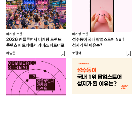
마케팅 트렌드
마케팅 트렌드
2026 인플루언서 마케팅 트렌드:
성수동이 국내 팝업스토어 No.1
콘텐츠 파트너에서 커머스 파트너로
성지가 된 이유는?
아임웹
로컬덕
마케
하
브루