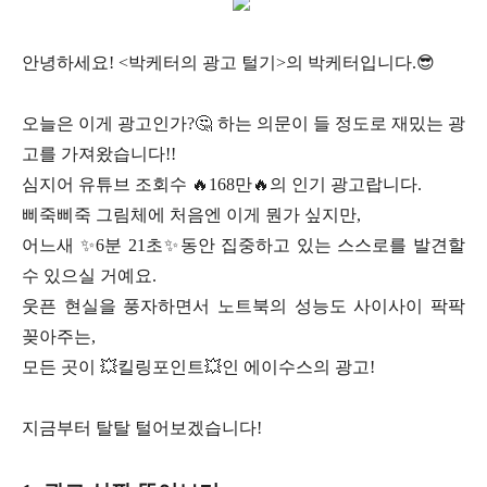
안녕하세요! <박케터의 광고 털기>의 박케터입니다.😎
오늘은 이게 광고인가?🤔 하는 의문이 들 정도로 재밌는 광
고를 가져왔습니다!!
심지어 유튜브 조회수 🔥168만🔥의 인기 광고랍니다.
삐죽삐죽 그림체에 처음엔 이게 뭔가 싶지만,
어느새 ✨6분 21초✨동안 집중하고 있는 스스로를 발견할
수 있으실 거예요.
웃픈 현실을 풍자하면서 노트북의 성능도 사이사이 팍팍
꽂아주는,
모든 곳이 💥킬링포인트💥인 에이수스의 광고!
지금부터 탈탈 털어보겠습니다!