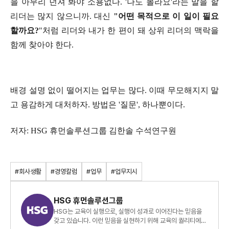
을 아무리 던져 봐야 소용없다. '나도 몰라요'라는 말을 할
리더는 많지 않으니까. 대신
"어떤 목적으로 이 일이 필요
할까요?
"처럼 리더와 내가 한 편이 돼 상위 리더의 맥락을
함께 찾아야 한다.
배경
설명
없이
떨어지는
업무는
많다
.
이때
무모해지지
말
고
용감하게
대처하자
.
방법은
'
질문
',
하나뿐이다
.
저자: HSG 휴먼솔루션그룹 김한솔 수석연구원
#회사생활
#경영칼럼
#업무
#업무지시
HSG 휴먼솔루션그룹
HSG는 교육이 실행으로, 실행이 성과로 이어진다는 믿음을
갖고 있습니다. 이런 믿음을 실현하기 위해 교육의 퀄리티에