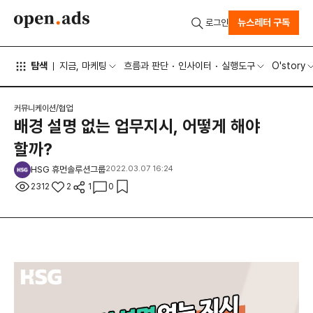
뉴스레터 구독
로그인
탐색
지금, 마케팅
흐름과 판단
인사이터
실행도구
O'story
커뮤니케이션/협업
배경 설명 없는 업무지시, 어떻게 해야
할까?
HSG 휴먼솔루션그룹
2022.03.07 16:24
2312
2
1
0