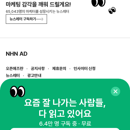
마케팅 감각을 깨워 드릴게요!
65,043명의 마케터를 성장시키는 뉴스레터
뉴스레터 구독하기
NHN AD
오픈애즈란
공지사항
제휴문의
인사이터 신청
뉴스레터
광고안내
경기도 성남시 분당구 대왕판교로645번길 16
대표 : 심도섭
사업자등록번호 : 144-81-27690(
사업자정보확인
)
요즘 잘 나가는 사람들,
통신판매업신고번호 : 2014-경기성남-1023
다 읽고 있어요
호스팅서비스사업자 : 오픈애즈
서비스•광고 문의 :
1800-2198
6.4만 명 구독 중 · 무료
이메일 :
openads@openads.co.kr