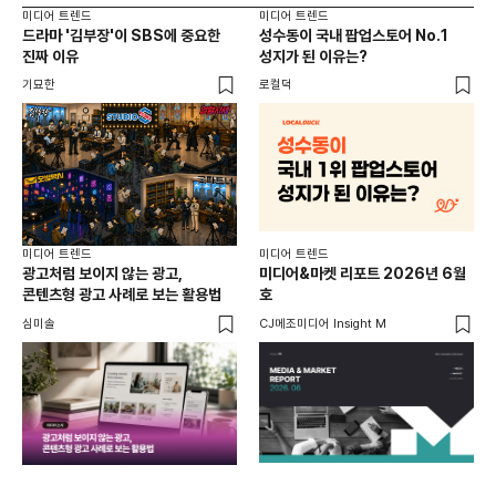
미디어 트렌드
미디어 트렌드
미디
드라마 '김부장'이 SBS에 중요한
성수동이 국내 팝업스토어 No.1
요
진짜 이유
성지가 된 이유는?
않습
유튜
기묘한
로컬덕
유광
미디어 트렌드
미디어 트렌드
미디
광고처럼 보이지 않는 광고,
미디어&마켓 리포트 2026년 6월
연령
콘텐츠형 광고 사례로 보는 활용법
호
타
꾸밈
심미솔
CJ메조미디어 Insight M
DM
함께
각