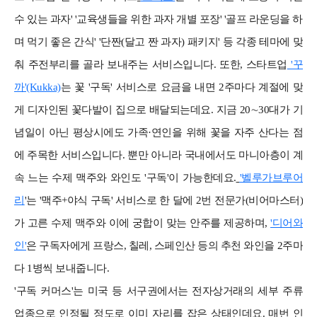
수 있는 과자' '교육생들을 위한 과자 개별 포장' '골프 라운딩을 하
며 먹기 좋은 간식' '단짠(달고 짠 과자) 패키지' 등 각종 테마에 맞
춰 주전부리를 골라 보내주는 서비스입니다.
또한, 스타트업
'꾸
까'(Kukka)
는 꽃 '구독' 서비스로 요금을 내면 2주마다 계절에 맞
게 디자인된 꽃다발이 집으로 배달되는데요. 지금 20∼30대가 기
념일이 아닌 평상시에도 가족·연인을 위해 꽃을 자주 산다는 점
에 주목한 서비스입니다. 뿐만 아니라 국내에서도 마니아층이 계
속 느는 수제 맥주와 와인도 '구독'이 가능한데요.
'벨루가브루어
리
'는 '맥주+야식 구독' 서비스로 한 달에 2번 전문가(비어마스터)
가 고른 수제 맥주와 이에 궁합이 맞는 안주를 제공하며,
'디어와
인'
은 구독자에게 프랑스, 칠레, 스페인산 등의 추천 와인을 2주마
다 1병씩 보내줍니다.
'구독 커머스'는 미국 등 서구권에서는 전자상거래의 세부 주류
업종으로 인정될 정도로 이미 자리를 잡은 상태인데요. 매번 인