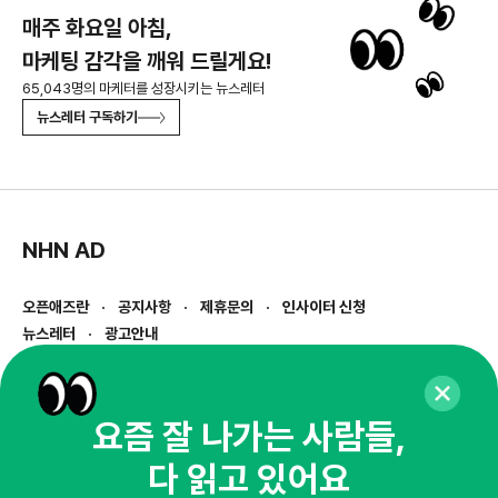
매주 화요일 아침,
마케팅 감각을 깨워 드릴게요!
65,043명의 마케터를 성장시키는 뉴스레터
뉴스레터 구독하기
NHN AD
오픈애즈란
공지사항
제휴문의
인사이터 신청
뉴스레터
광고안내
경기도 성남시 분당구 대왕판교로645번길 16
대표 : 심도섭
사업자등록번호 : 144-81-27690(
사업자정보확인
)
요즘 잘 나가는 사람들,
통신판매업신고번호 : 2014-경기성남-1023
다 읽고 있어요
호스팅서비스사업자 : 오픈애즈
서비스•광고 문의 :
1800-2198