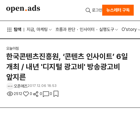
뉴스레터 구독
로그인
탐색
지금, 마케팅
흐름과 판단
인사이터
실행도구
O'story
오늘아침
한국콘텐츠진흥원, ‘콘텐츠 인사이트’ 6일
개최 / 내년 '디지털 광고비' 방송광고비
앞지른
오픈애즈
2017.12.06 18:53
2512
0
0
0