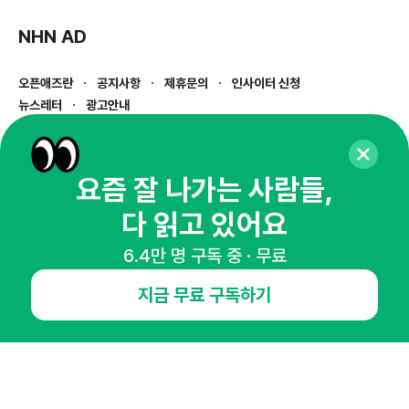
NHN AD
오픈애즈란
공지사항
제휴문의
인사이터 신청
뉴스레터
광고안내
경기도 성남시 분당구 대왕판교로645번길 16
대표 : 심도섭
사업자등록번호 : 144-81-27690(
사업자정보확인
)
요즘 잘 나가는 사람들,
통신판매업신고번호 : 2014-경기성남-1023
다 읽고 있어요
호스팅서비스사업자 : 오픈애즈
서비스•광고 문의 :
1800-2198
6.4만 명 구독 중 · 무료
이메일 :
openads@openads.co.kr
지금 무료 구독하기
이용약관
개인정보처리방침
instagram
thread
kakaotalk
© NHN AD. All rights reserved.