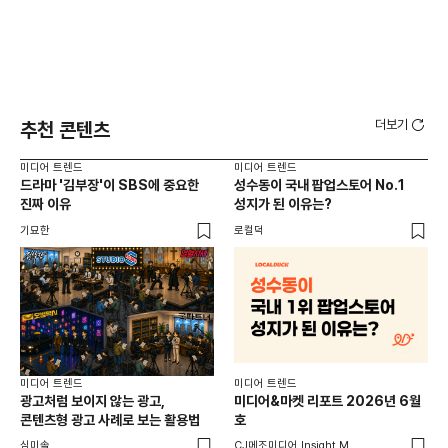
더보기
추천 콘텐츠
미디어 트렌드
미디어 트렌드
미디
드라마 '김부장'이 SBS에 중요한
성수동이 국내 팝업스토어 No.1
요
진짜 이유
성지가 된 이유는?
않습
유튜
기묘한
로컬덕
유광
미디어 트렌드
미디어 트렌드
미디
광고처럼 보이지 않는 광고,
미디어&마켓 리포트 2026년 6월
연령
콘텐츠형 광고 사례로 보는 활용법
호
타
꾸밈
심미솔
CJ메조미디어 Insight M
DM