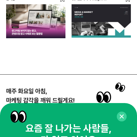
함께
각
매주 화요일 아침,
마케팅 감각을 깨워 드릴게요!
65,043명의 마케터를 성장시키는 뉴스레터
뉴스레터 구독하기
요즘 잘 나가는 사람들,