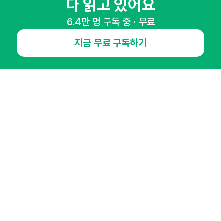
다 읽고 있어요
6.4만 명 구독 중 · 무료
NHN AD
지금 무료 구독하기
오픈애즈란
공지사항
제휴문의
인사이터 신청
뉴스레터
광고안내
경기도 성남시 분당구 대왕판교로645번길 16
대표 : 심도섭
사업자등록번호 : 144-81-27690(
사업자정보확인
)
통신판매업신고번호 : 2014-경기성남-1023
호스팅서비스사업자 : 오픈애즈
서비스•광고 문의 :
1800-2198
이메일 :
openads@openads.co.kr
이용약관
개인정보처리방침
instagram
thread
kakaotalk
© NHN AD. All rights reserved.