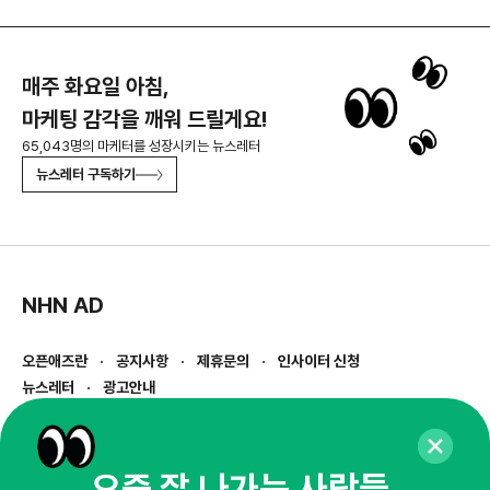
매주 화요일 아침,
마케팅 감각을 깨워 드릴게요!
65,043명의 마케터를 성장시키는 뉴스레터
뉴스레터 구독하기
NHN AD
오픈애즈란
공지사항
제휴문의
인사이터 신청
뉴스레터
광고안내
경기도 성남시 분당구 대왕판교로645번길 16
대표 : 심도섭
사업자등록번호 : 144-81-27690(
사업자정보확인
)
요즘 잘 나가는 사람들,