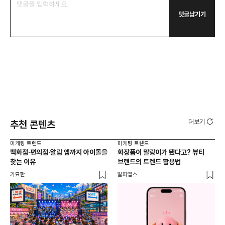
댓글남기기
더보기
추천 콘텐츠
마케팅 트렌드
마케팅 트렌드
마케
백화점·편의점·알람 앱까지 아이돌을
화장품이 말랑이가 됐다고? 뷰티
서
찾는 이유
브랜드의 트렌드 활용법
오프
기묘한
알파앱스
로컬