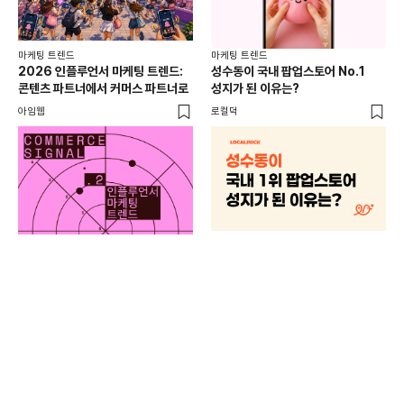
마케팅 트렌드
마케팅 트렌드
2026 인플루언서 마케팅 트렌드:
성수동이 국내 팝업스토어 No.1
콘텐츠 파트너에서 커머스 파트너로
성지가 된 이유는?
아임웹
로컬덕
마케
하
브루