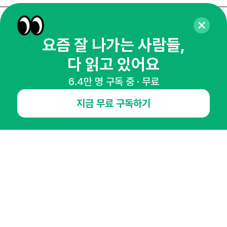
매주 화요일 아침,
요즘 잘 나가는 사람들,
마케팅 감각을 깨워 드릴게요!
다 읽고 있어요
65,043명의 마케터를 성장시키는 뉴스레터
뉴스레터 구독하기
6.4만 명 구독 중 · 무료
지금 무료 구독하기
NHN AD
오픈애즈란
공지사항
제휴문의
인사이터 신청
뉴스레터
광고안내
경기도 성남시 분당구 대왕판교로645번길 16
대표 : 심도섭
사업자등록번호 : 144-81-27690(
사업자정보확인
)
통신판매업신고번호 : 2014-경기성남-1023