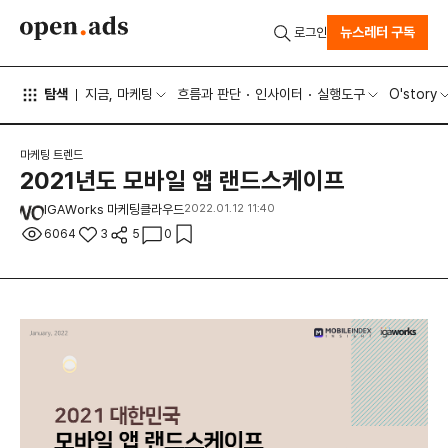
뉴스레터 구독
로그인
탐색
지금, 마케팅
흐름과 판단
인사이터
실행도구
O'story
마케팅 트렌드
2021년도 모바일 앱 랜드스케이프
IGAWorks 마케팅클라우드
2022.01.12 11:40
6064
3
5
0