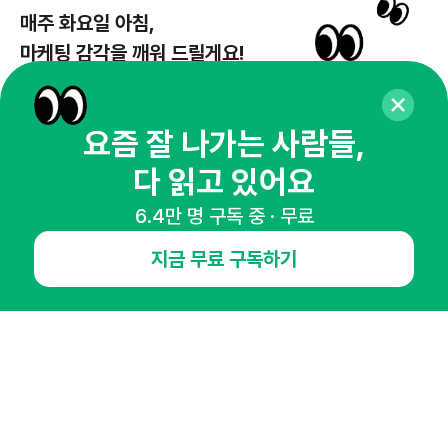
매주 화요일 아침,
마케팅 감각을 깨워 드릴게요!
65,043명의 마케터를 성장시키는 뉴스레터
뉴스레터 구독하기
요즘 잘 나가는 사람들,
다 읽고 있어요
6.4만 명 구독 중 · 무료
NHN AD
지금 무료 구독하기
오픈애즈란
공지사항
제휴문의
인사이터 신청
뉴스레터
광고안내
경기도 성남시 분당구 대왕판교로645번길 16
대표 : 심도섭
사업자등록번호 : 144-81-27690(
사업자정보확인
)
통신판매업신고번호 : 2014-경기성남-1023
호스팅서비스사업자 : 오픈애즈
서비스•광고 문의 :
1800-2198