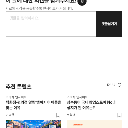
이 글에 대한 의견을 남겨주세요!
0
서로의 생각을 공유할수록 인사이트가 커집니다.
댓글남기기
더보기
추천 콘텐츠
소비자 인사이트
소비자 인사이트
소비
백화점·편의점·알람 앱까지 아이돌을
성수동이 국내 팝업스토어 No.1
외국
찾는 이유
성지가 된 이유는?
남
이
기묘한
로컬덕
썸트