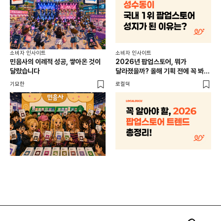
소비
소비자 인사이트
소비자 인사이트
CR
민음사의 이례적 성공, 쌓아온 것이
2026년 팝업스토어, 뭐가
개
달랐습니다
달라졌을까? 올해 기획 전에 꼭 봐야
할 트렌드 4가지
DX
기묘한
로컬덕