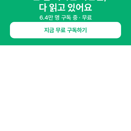
다 읽고 있어요
6.4만 명 구독 중 · 무료
NHN AD
지금 무료 구독하기
오픈애즈란
공지사항
제휴문의
인사이터 신청
뉴스레터
광고안내
경기도 성남시 분당구 대왕판교로645번길 16
대표 : 심도섭
사업자등록번호 : 144-81-27690(
사업자정보확인
)
통신판매업신고번호 : 2014-경기성남-1023
호스팅서비스사업자 : 오픈애즈
서비스•광고 문의 :
1800-2198
이메일 :
openads@openads.co.kr
이용약관
개인정보처리방침
instagram
thread
kakaotalk