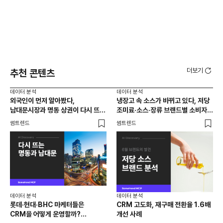
더보기
추천 콘텐츠
데이터 분석
데이터 분석
데이
외국인이 먼저 알아봤다,
냉장고 속 소스가 바뀌고 있다, 저당
[브
남대문시장과 명동 상권이 다시 뜨는
조미료·소스·장류 브랜드별 소비자
앱 
이유는 뭘까
반응 분석
썸트렌드
썸트렌드
트렌
데이터 분석
데이터 분석
데이
롯데·현대·BHC 마케터들은
CRM 고도화, 재구매 전환율 1.6배
집요
CRM을 어떻게 운영할까?
개선 사례
20