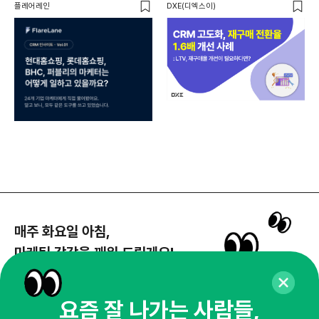
24개사가 직접 답한 마케팅 자동화
Mi
플레어레인
DXE(디엑스이)
마켓
노하우
매주 화요일 아침,
마케팅 감각을 깨워 드릴게요!
65,043명의 마케터를 성장시키는 뉴스레터
뉴스레터 구독하기
요즘 잘 나가는 사람들,