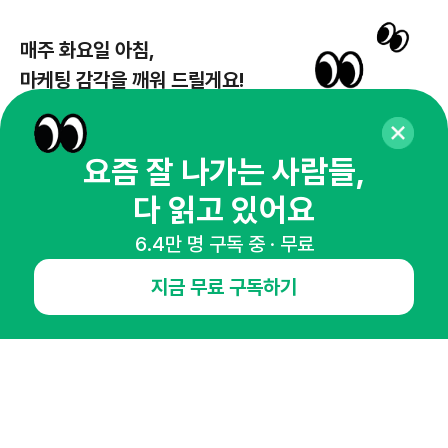
매주 화요일 아침,
마케팅 감각을 깨워 드릴게요!
65,043명의 마케터를 성장시키는 뉴스레터
뉴스레터 구독하기
요즘 잘 나가는 사람들,
다 읽고 있어요
6.4만 명 구독 중 · 무료
NHN AD
지금 무료 구독하기
오픈애즈란
공지사항
제휴문의
인사이터 신청
뉴스레터
광고안내
경기도 성남시 분당구 대왕판교로645번길 16
대표 : 심도섭
사업자등록번호 : 144-81-27690(
사업자정보확인
)
통신판매업신고번호 : 2014-경기성남-1023
호스팅서비스사업자 : 오픈애즈