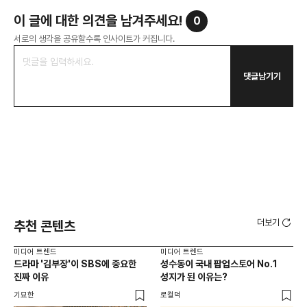
이 글에 대한 의견을 남겨주세요!
0
서로의 생각을 공유할수록 인사이트가 커집니다.
댓글남기기
더보기
추천 콘텐츠
미디어 트렌드
미디어 트렌드
미디
드라마 '김부장'이 SBS에 중요한
성수동이 국내 팝업스토어 No.1
요
진짜 이유
성지가 된 이유는?
않습
유튜
기묘한
로컬덕
유광