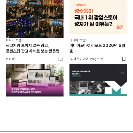
미디어 트렌드
미디어 트렌드
미디
광고처럼 보이지 않는 광고,
미디어&마켓 리포트 2026년 6월
연령
콘텐츠형 광고 사례로 보는 활용법
호
타
꾸밈
심미솔
CJ메조미디어 Insight M
DM
함께
각