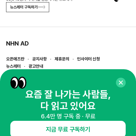
뉴스레터 구독하기
NHN AD
오픈애즈란
공지사항
제휴문의
인사이터 신청
뉴스레터
광고안내
경기도 성남시 분당구 대왕판교로645번길 16
대표 : 심도섭
사업자등록번호 : 144-81-27690(
사업자정보확인
)
요즘 잘 나가는 사람들,
통신판매업신고번호 : 2014-경기성남-1023
다 읽고 있어요
호스팅서비스사업자 : 오픈애즈
서비스•광고 문의 :
1800-2198
6.4만 명 구독 중 · 무료
이메일 :
openads@openads.co.kr
지금 무료 구독하기
이용약관
개인정보처리방침