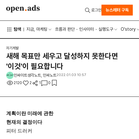
뉴스레터 구독
로그인
탐색
지금, 마케팅
흐름과 판단
인사이터
실행도구
O'story
자기계발
새해 목표만 세우고 달성하지 못한다면
'이것'이 필요합니다
인싸이트생각노트, 인싸노트
2022.01.03 10:57
2120
2
1
0
계획이란 미래에 관한
현재의 결정이다
피터 드러커