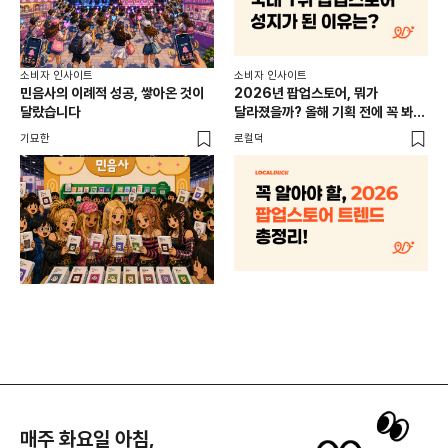
소비
소비자 인사이트
소비자 인사이트
CR
민음사의 이례적 성공, 쌓아온 것이
2026년 팝업스토어, 뭐가
개
달랐습니다
달라졌을까? 올해 기획 전에 꼭 봐야
할 트렌드 4가지
DX
기묘한
로컬덕
매주 화요일 아침,