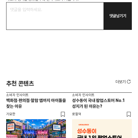
댓글남기기
더보기
추천 콘텐츠
소비자 인사이트
소비자 인사이트
소비
백화점·편의점·알람 앱까지 아이돌을
성수동이 국내 팝업스토어 No.1
외국
찾는 이유
성지가 된 이유는?
남
이
기묘한
로컬덕
썸트