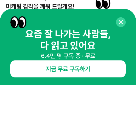
마케팅 감각을 깨워 드릴게요!
65,043명의 마케터를 성장시키는 뉴스레터
뉴스레터 구독하기
요즘 잘 나가는 사람들,
다 읽고 있어요
6.4만 명 구독 중 · 무료
NHN AD
지금 무료 구독하기
오픈애즈란
공지사항
제휴문의
인사이터 신청
뉴스레터
광고안내
경기도 성남시 분당구 대왕판교로645번길 16
대표 : 심도섭
사업자등록번호 : 144-81-27690(
사업자정보확인
)
통신판매업신고번호 : 2014-경기성남-1023
호스팅서비스사업자 : 오픈애즈
서비스•광고 문의 :
1800-2198
이메일 :
openads@openads.co.kr