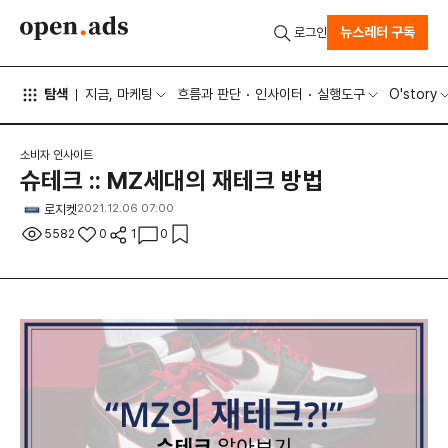
뉴스레터 구독
로그인
탐색
지금, 마케팅
흐름과 판단
인사이터
실행도구
O'story
소비자 인사이트
슈테크 :: MZ세대의 재테크 방법
로지켓
2021.12.06 07:00
5582
0
1
0