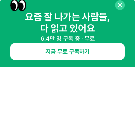
뉴스레터 구독하기
요즘 잘 나가는 사람들,
다 읽고 있어요
6.4만 명 구독 중 · 무료
NHN AD
지금 무료 구독하기
오픈애즈란
공지사항
제휴문의
인사이터 신청
뉴스레터
광고안내
경기도 성남시 분당구 대왕판교로645번길 16
대표 : 심도섭
사업자등록번호 : 144-81-27690(
사업자정보확인
)
통신판매업신고번호 : 2014-경기성남-1023
호스팅서비스사업자 : 오픈애즈
서비스•광고 문의 :
1800-2198
이메일 :
openads@openads.co.kr
이용약관
개인정보처리방침