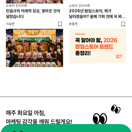
소비
소비자 인사이트
소비자 인사이트
CR
민음사의 이례적 성공, 쌓아온 것이
2026년 팝업스토어, 뭐가
개
달랐습니다
달라졌을까? 올해 기획 전에 꼭 봐야
할 트렌드 4가지
DX
기묘한
로컬덕
매주 화요일 아침,
마케팅 감각을 깨워 드릴게요!
65,043명의 마케터를 성장시키는 뉴스레터