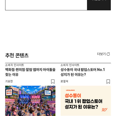
더보기
추천 콘텐츠
소비자 인사이트
소비자 인사이트
소비
백화점·편의점·알람 앱까지 아이돌을
성수동이 국내 팝업스토어 No.1
외국
찾는 이유
성지가 된 이유는?
남
이
기묘한
로컬덕
썸트