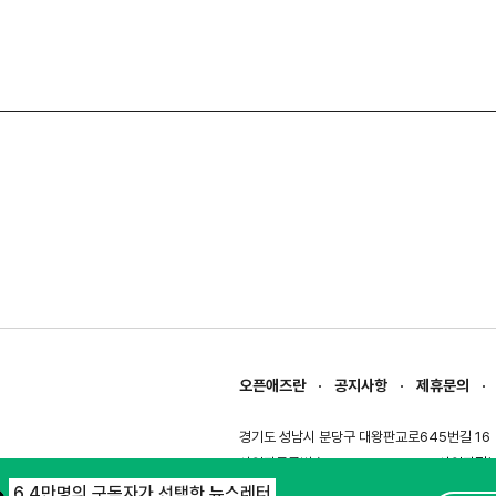
오픈애즈란
공지사항
제휴문의
경기도 성남시 분당구 대왕판교로645번길 16
사업자등록번호 : 144-81-27690(
사업자정
호스팅서비스사업자 : 오픈애즈
서비스•광고 
6.4만명의 구독자가 선택한 뉴스레터