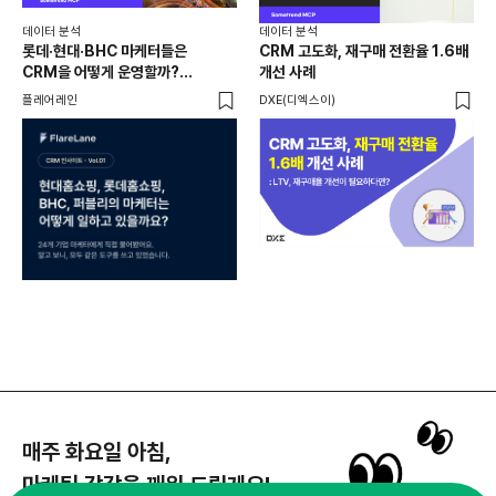
데이터 분석
데이터 분석
데이
롯데·현대·BHC 마케터들은
CRM 고도화, 재구매 전환율 1.6배
집요
CRM을 어떻게 운영할까?
개선 사례
20
24개사가 직접 답한 마케팅 자동화
Mi
플레어레인
DXE(디엑스이)
마켓
노하우
매주 화요일 아침,
마케팅 감각을 깨워 드릴게요!