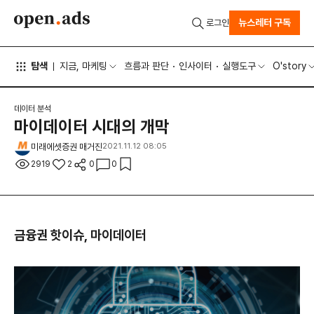
뉴스레터 구독
로그인
탐색
지금, 마케팅
흐름과 판단
인사이터
실행도구
O'story
데이터 분석
마이데이터 시대의 개막
미래에셋증권 매거진
2021.11.12 08:05
2919
2
0
0
금융권 핫이슈, 마이데이터