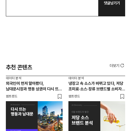
댓글남기기
더보기
추천 콘텐츠
데이터 분석
데이터 분석
데이
외국인이 먼저 알아봤다,
냉장고 속 소스가 바뀌고 있다, 저당
[브
남대문시장과 명동 상권이 다시 뜨는
조미료·소스·장류 브랜드별 소비자
앱 
이유는 뭘까
반응 분석
썸트렌드
썸트렌드
트렌