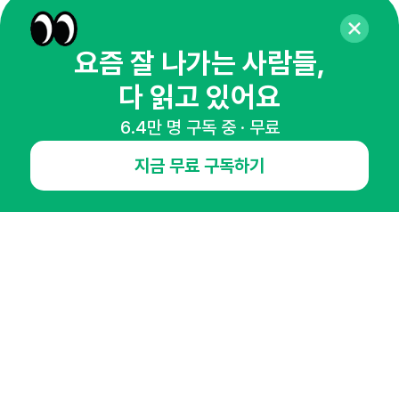
65,043명의 마케터를 성장시키는 뉴스레터
뉴스레터 구독하기
요즘 잘 나가는 사람들,
다 읽고 있어요
6.4만 명 구독 중 · 무료
NHN AD
지금 무료 구독하기
오픈애즈란
공지사항
제휴문의
인사이터 신청
뉴스레터
광고안내
경기도 성남시 분당구 대왕판교로645번길 16
대표 : 심도섭
사업자등록번호 : 144-81-27690(
사업자정보확인
)
통신판매업신고번호 : 2014-경기성남-1023
호스팅서비스사업자 : 오픈애즈
서비스•광고 문의 :
1800-2198
이메일 :
openads@openads.co.kr