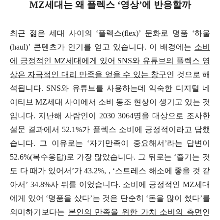
MZ
세대는 왜 플렉스
‘
영상
’
에 반응할까
최근 젊은 세대 사이의
‘
플렉스
(flex)’
문화로 명품
‘
하울
(haul)’
콘텐츠가 인기를 얻고 있습니다
.
이 배경에는
소비
에 긍정적인
MZ
세대에게 있어
SNS
와 유튜브의 플렉스 영
상은 자극적인 대리 만족을 얻을 수 있는 창구
인 것으로 해
석됩니다
. SNS
와 유튜브를 사용하는데 익숙한 디지털 네
이티브
MZ
세대 사이에서 소비 동조 현상이 생기고 있는 것
입니다
.
지난해 사람인이
2030 3064
명을 대상으로 조사한
설문 결과에서
52.1%
가 플렉스 소비에 긍정적이라고 답했
습니다
.
그 이유로는
‘
자기만족이 중요해서
’
라는 답변이
52.6%(
복수응답
)
로 가장 많았습니다
.
그 뒤로는
‘
즐기는 것
도 다 때가 있어서
’
가
43.2%, , ‘
스트레스 해소에 좋을 것 같
아서
’ 34.8%
사 뒤를 이었습니다
.
소비에 긍정적인
MZ
세대
에게 있어
‘
명품을 샀다
’
는 것은 단순히
‘
돈을 많이 썼다
’
를
의미하기보다는
본인의 만족을 위한 가치 소비의 측면
인