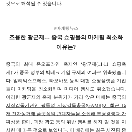
것으로 해석될 수 있습니다
.
#
마케팅뉴스
조용한 광군제
…
중국 쇼핑몰의 마케팅 최소화
이유는
?
중국의 최대 온오프라인 축제인
‘
광군제
(11
∙
11
쇼핑축
제
)’
가 중국 정부의 빅테크 기업 규제의 여파로 위축됐습니
다
.
알리익스프레스
,
타오바오 등의 대형 쇼핑플랫폼 기업
들이 마케팅을 최소화하며 미디어 행사도 취소했습니다
.
이러한 광군제의 축제 분위기가 가라 앉은 데에는
중국의
시장감독기관인 광둥성 시장감독총국
(GAMR)
이 최근
16
개 전자상거래 플랫폼의 관계자들을 소집해 부당경쟁과 가
짜상품 판매
,
과장 광고 등의 위반 행위를 하지 말 것을 지
시
한 데 따른 것으로 보입니다
.
이 배경에는 최근 시진핑 중