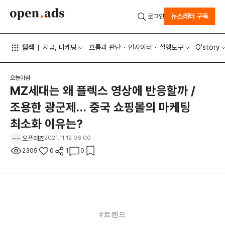
뉴스레터 구독
로그인
탐색
지금, 마케팅
흐름과 판단
인사이터
실행도구
O'story
오늘아침
MZ세대는 왜 플렉스 영상에 반응할까 /
조용한 광군제… 중국 쇼핑몰의 마케팅
최소화 이유는?
오픈애즈
2021.11.12 06:00
2309
0
1
0
#
트렌드