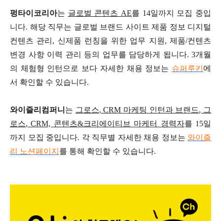
펑타이코리아
는
글로벌 콘텐츠
AE
를
14
일까지 모집 중입
니다
.
해당 직무는 글로벌 브랜드 사이트 제품 정보 디지털
컨텐츠 관리
,
신제품 런칭을 위한 업무 지원
,
제품
/
컨텐츠
변경 사항 이력 관리 등의 업무를 담당하게 됩니다
. 3
개월
의 체험형 인턴으로 보다 자세한 채용 정보는
슈퍼루키
에
서 확인할 수 있습니다
.
와이즐리컴퍼니
는
그로스
, CRM
마케팅 인턴과 브랜드
,
그
로스
, CRM,
콘텐츠
&
크리에이티브 마케터 경력자
를
15
일
까지 모집 중입니다
.
각 직무별 자세한 채용 정보는
와이즐
리 노션페이지
를 통해 확인할 수 있습니다
.