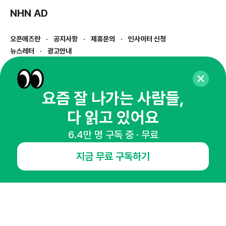
NHN AD
오픈애즈란
공지사항
제휴문의
인사이터 신청
뉴스레터
광고안내
경기도 성남시 분당구 대왕판교로645번길 16
대표 : 심도섭
사업자등록번호 : 144-81-27690(
사업자정보확인
)
요즘 잘 나가는 사람들,
통신판매업신고번호 : 2014-경기성남-1023
다 읽고 있어요
호스팅서비스사업자 : 오픈애즈
서비스•광고 문의 :
1800-2198
6.4만 명 구독 중 · 무료
이메일 :
openads@openads.co.kr
지금 무료 구독하기
이용약관
개인정보처리방침
instagram
thread
kakaotalk
© NHN AD. All rights reserved.