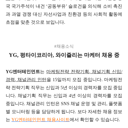
국 국가주석이 내건
‘
공동부유
’
슬로건을 의식해 소비 촉진
과 과열 경쟁 대신 자선사업과 친환경 등의 사회적 활동에
초점을 맞춘 것으로 보입니다
.
#
채용소식
YG,
펑타이코리아
,
와이즐리는 마케터 채용 중
YG
엔터테인먼트
는
마케팅전략 전략기획
,
채널기획 신입
/
경력
,
채널관리 인턴
을
15
일까지 모집 중입니다
.
마케팅전
략 전략기획 직무는 신입과
5
년 이상의 경력자를 모집 중입
니다
.
채널기획 직무는 신입과
4
년 이상의 경력자를 모집
중입니다
.
채널관리 인턴은
SNS
채널 운영 및 관리
,
플랫폼
별 모니터링 등을 담당하게 됩니다
.
보다 자세한 채용 정보
는
YG
엔터테인먼트 채용사이트
에서 확인할 수 있습니다
.