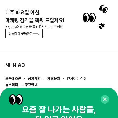
매주 화요일 아침,
마케팅 감각을 깨워 드릴게요!
65,043명의 마케터를 성장시키는 뉴스레터
뉴스레터 구독하기
NHN AD
오픈애즈란
공지사항
제휴문의
인사이터 신청
뉴스레터
광고안내
경기도 성남시 분당구 대왕판교로645번길 16
대표 : 심도섭
사업자등록번호 : 144-81-27690(
사업자정보확인
)
요즘 잘 나가는 사람들,
통신판매업신고번호 : 2014-경기성남-1023
호스팅서비스사업자 : 오픈애즈