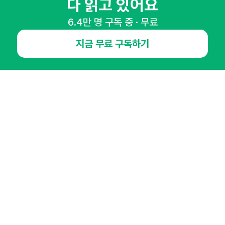
다 읽고 있어요
6.4만 명 구독 중 · 무료
NHN AD
지금 무료 구독하기
오픈애즈란
공지사항
제휴문의
인사이터 신청
뉴스레터
광고안내
경기도 성남시 분당구 대왕판교로645번길 16
대표 : 심도섭
사업자등록번호 : 144-81-27690(
사업자정보확인
)
통신판매업신고번호 : 2014-경기성남-1023
호스팅서비스사업자 : 오픈애즈
서비스•광고 문의 :
1800-2198
이메일 :
openads@openads.co.kr
이용약관
개인정보처리방침
instagram
thread
kakaotalk