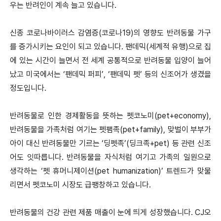
우는 반려인이 계속 늘고 있습니다.
신종 코로나바이러스 감염증(코로나19)의 영향도 반려동물 가구
를 증가시키는 요인이 되고 있습니다.
팬데믹(세계적 유행)으로 집
에 있는 시간이 늘면서 전 세계 공통적으로 반려동물 입양이 늘어
났고 미국에서는 ‘팬데믹 퍼피’, ‘팬데믹 펫’ 등의 신조어가 생겼을
정도입니다.
반려동물로 인한 경제활동을 뜻하는 펫코노미(pet+economy),
반려동물을 가족처럼 여기는 펫팸족(pet+family), 맞벌이 부부가
아이 대신 반려동물만 기르는 ‘딩펫족’(딩크족+pet) 등 관련 신조
어도 잇따릅니다.
반려동물을 자식처럼 여기고 가족의 일원으로
생각하는 ‘펫 휴머니제이션(pet humanization)’ 트렌드가 맞물
리면서 펫코노미 시장도 급팽창하고 있습니다.
반려동물의 건강 관련 제품 매출이 눈에 띄게 성장했습니다.
CJ오