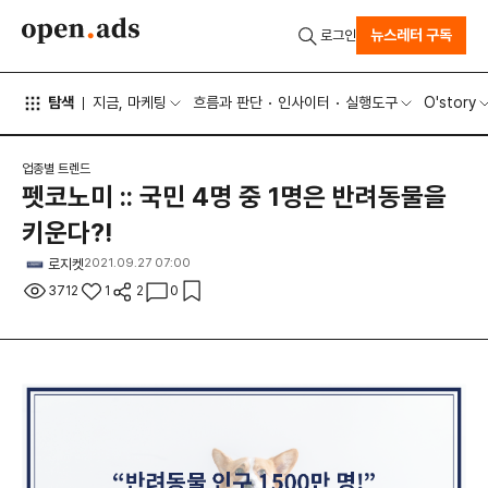
뉴스레터 구독
로그인
탐색
지금, 마케팅
흐름과 판단
인사이터
실행도구
O'story
업종별 트렌드
펫코노미 :: 국민 4명 중 1명은 반려동물을
키운다?!
로지켓
2021.09.27 07:00
3712
1
2
0