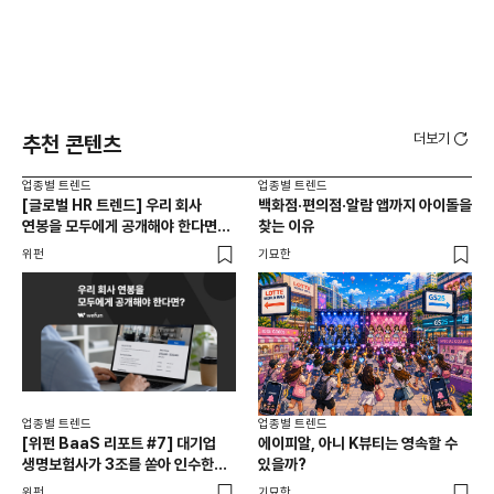
더보기
추천 콘텐츠
업종별 트렌드
업종별 트렌드
업종
[글로벌 HR 트렌드] 우리 회사
백화점·편의점·알람 앱까지 아이돌을
드라
연봉을 모두에게 공개해야 한다면? |
찾는 이유
진
급여 투명성 법, 해외 사례, 연봉
위펀
기묘한
기묘
공개, 채용 공고
업종별 트렌드
업종별 트렌드
업종
[위펀 BaaS 리포트 #7] 대기업
에이피알, 아니 K뷰티는 영속할 수
민음
생명보험사가 3조를 쏟아 인수한
있을까?
달
일본 BaaS 회사의 정체는?
위펀
기묘한
기묘