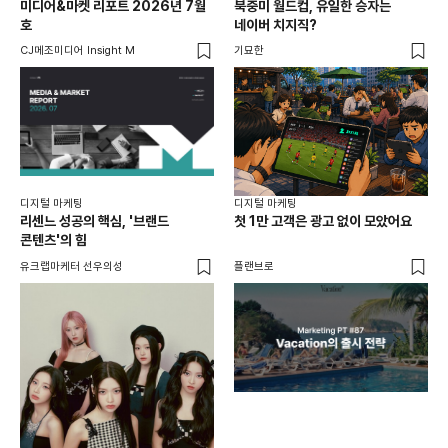
미디어&마켓 리포트 2026년 7월
북중미 월드컵, 유일한 승자는
브
호
네이버 치지직?
팬
CJ메조미디어 Insight M
기묘한
유크
디지털 마케팅
디지털 마케팅
리센느 성공의 핵심, '브랜드
첫 1만 고객은 광고 없이 모았어요
콘텐츠'의 힘
유크랩마케터 선우의성
플랜브로
디지
AI
쇼핑
똑똑