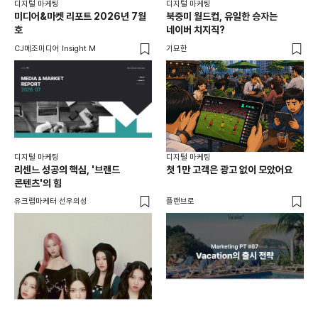
디지털 마케팅
디지털 마케팅
디지
미디어&마켓 리포트 2026년 7월
북중미 월드컵, 유일한 승자는
브
호
네이버 치지직?
팬
CJ메조미디어 Insight M
기묘한
유크
디지털 마케팅
디지털 마케팅
리센느 성공의 핵심, '브랜드
첫 1만 고객은 광고 없이 모았어요
콘텐츠'의 힘
유크랩마케터 선우의성
플랜브로
디지
AI
쇼핑
똑똑