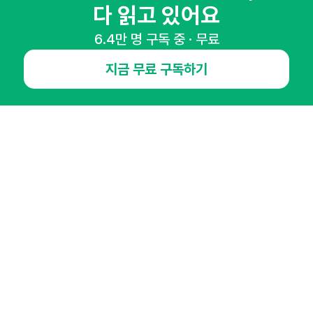
다 읽고 있어요
6.4만 명 구독 중 · 무료
NHN AD
지금 무료 구독하기
오픈애즈란
공지사항
제휴문의
인사이터 신청
뉴스레터
광고안내
경기도 성남시 분당구 대왕판교로645번길 16
대표 : 심도섭
사업자등록번호 : 144-81-27690(
사업자정보확인
)
통신판매업신고번호 : 2014-경기성남-1023
호스팅서비스사업자 : 오픈애즈
서비스•광고 문의 :
1800-2198
이메일 :
openads@openads.co.kr
이용약관
개인정보처리방침
instagram
thread
kakaotalk