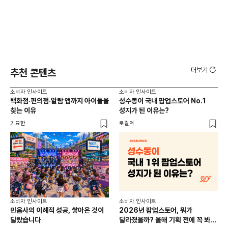
더보기
추천 콘텐츠
소비자 인사이트
소비자 인사이트
소비
백화점·편의점·알람 앱까지 아이돌을
성수동이 국내 팝업스토어 No.1
외국
찾는 이유
성지가 된 이유는?
남
이
기묘한
로컬덕
썸트
소비
소비자 인사이트
소비자 인사이트
CR
민음사의 이례적 성공, 쌓아온 것이
2026년 팝업스토어, 뭐가
개
달랐습니다
달라졌을까? 올해 기획 전에 꼭 봐야