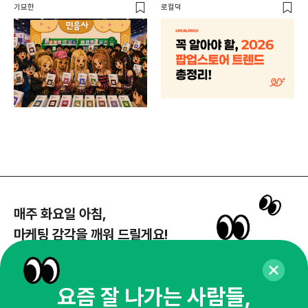
할 트렌드 4가지
DX
기묘한
로컬덕
매주 화요일 아침,
마케팅 감각을 깨워 드릴게요!
65,043명의 마케터를 성장시키는 뉴스레터
뉴스레터 구독하기
요즘 잘 나가는 사람들,