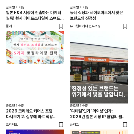
글로벌 마케팅
글로벌 마케팅
글로
일본 F&B 시장에 진출하는 마케터
동네 식당과 세이코마트에서 찾은
아마
필독! 현지 라이프스타일에 스며드는
브랜드의 진정성
'O
5가지 로컬라이징 전략
플래그
유크랩마케터 선우의성
피처
글로
일본
선택
SN
플래
글로벌 마케팅
글로벌 마케팅
2026 크리테오 커머스 포럼
'디테일'인가 '의외성'인가:
다시보기 2: 실무에 바로 적용
2026년 일본 시장 IP 협업의 필승
가능한 마케팅 전략과 사례
공식
크리테오
플래그