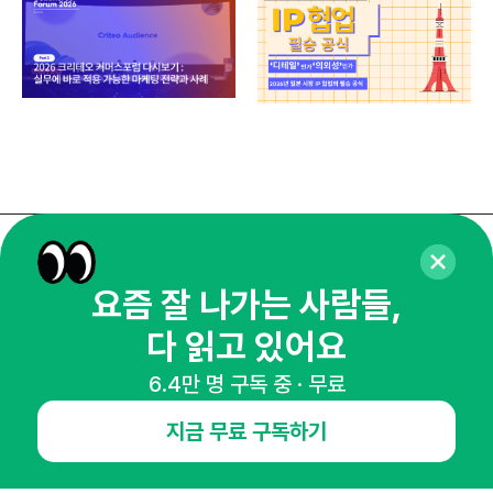
매주 화요일 아침,
요즘 잘 나가는 사람들,
마케팅 감각을 깨워 드릴게요!
65,043명의 마케터를 성장시키는 뉴스레터
다 읽고 있어요
뉴스레터 구독하기
6.4만 명 구독 중 · 무료
지금 무료 구독하기