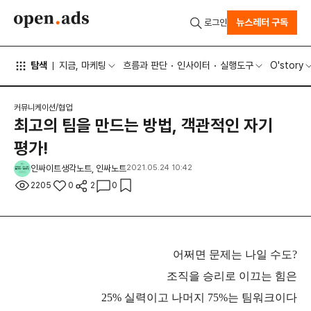
뉴스레터 구독
로그인
탐색
지금, 마케팅
흐름과 판단
인사이터
실행도구
O'story
커뮤니케이션/협업
최고의 팀을 만드는 방법, 객관적인 자기
평가!
인싸이트생각노트, 인싸노트
2021.05.24 10:42
2205
0
2
0
어쩌면 문제는 나일 수도?
조직을 승리로 이끄는 힘은
25% 실력이고 나머지 75%는 팀워크이다