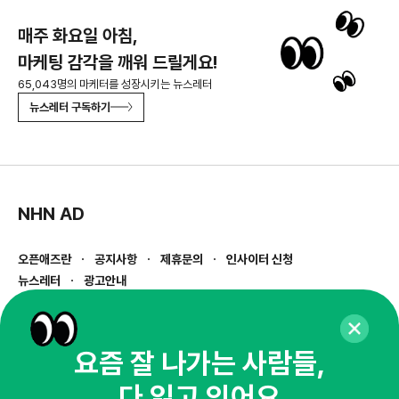
매주 화요일 아침,
마케팅 감각을 깨워 드릴게요!
65,043명의 마케터를 성장시키는 뉴스레터
뉴스레터 구독하기
NHN AD
오픈애즈란
공지사항
제휴문의
인사이터 신청
뉴스레터
광고안내
경기도 성남시 분당구 대왕판교로645번길 16
대표 : 심도섭
사업자등록번호 : 144-81-27690(
사업자정보확인
)
요즘 잘 나가는 사람들,
통신판매업신고번호 : 2014-경기성남-1023
다 읽고 있어요
호스팅서비스사업자 : 오픈애즈