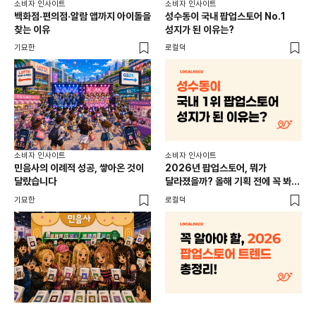
소비자 인사이트
소비자 인사이트
소비
백화점·편의점·알람 앱까지 아이돌을
성수동이 국내 팝업스토어 No.1
외국
찾는 이유
성지가 된 이유는?
남
이
기묘한
로컬덕
썸트
소비
소비자 인사이트
소비자 인사이트
CR
민음사의 이례적 성공, 쌓아온 것이
2026년 팝업스토어, 뭐가
개
달랐습니다
달라졌을까? 올해 기획 전에 꼭 봐야
할 트렌드 4가지
DX
기묘한
로컬덕