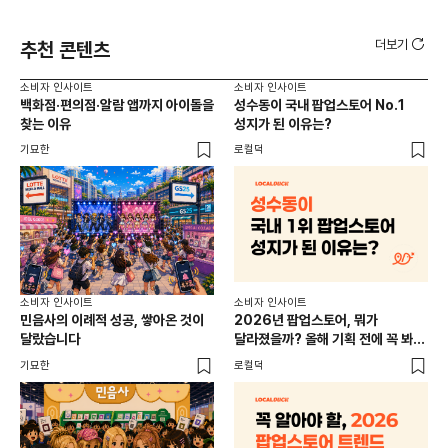
더보기
추천 콘텐츠
소비자 인사이트
소비자 인사이트
소비
백화점·편의점·알람 앱까지 아이돌을
성수동이 국내 팝업스토어 No.1
외국
찾는 이유
성지가 된 이유는?
남
이
기묘한
로컬덕
썸트
소비
소비자 인사이트
소비자 인사이트
CR
민음사의 이례적 성공, 쌓아온 것이
2026년 팝업스토어, 뭐가
개
달랐습니다
달라졌을까? 올해 기획 전에 꼭 봐야
할 트렌드 4가지
DX
기묘한
로컬덕