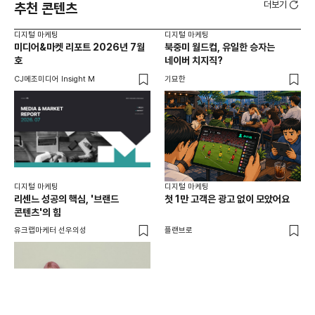
더보기
추천 콘텐츠
디지털 마케팅
디지털 마케팅
디지
미디어&마켓 리포트 2026년 7월
북중미 월드컵, 유일한 승자는
브
호
네이버 치지직?
팬
CJ메조미디어 Insight M
기묘한
유크
디지털 마케팅
디지털 마케팅
리센느 성공의 핵심, '브랜드
첫 1만 고객은 광고 없이 모았어요
콘텐츠'의 힘
유크랩마케터 선우의성
플랜브로
디지
AI
쇼핑
똑똑