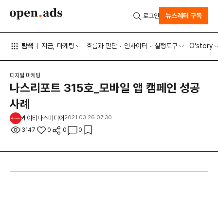
뉴스레터 구독
로그인
탐색
지금, 마케팅
흐름과 판단
인사이터
실행도구
O'story
디지털 마케팅
나스리포트 315호_모바일 앱 캠페인 성공
사례
케이티나스미디어
2021.03.26 07:30
3147
0
0
0