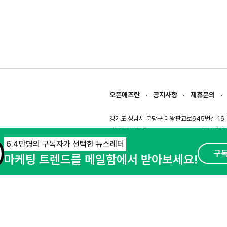
오픈애즈란
공지사항
제휴문의
경기도 성남시 분당구 대왕판교로645번길 16
사업자등록번호 : 144-81-27690(
사업자정
호스팅서비스사업자 : 오픈애즈
서비스•광고 
6.4만명의 구독자가 선택한 뉴스레터
구
마케팅 트렌드를 메일함에서 받아보세요!
이용약관
개인정보처리방침
© NHN AD. All rights reserved.