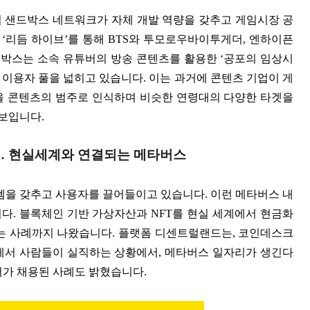
샌드박스 네트워크가 자체 개발 역량을 갖추고 게임시장 공
임
‘
리듬 하이브
’
를 통해
BTS
와 투모로우바이투게더
,
엔하이픈
박스는 소속 유튜버의 방송 콘텐츠를 활용한
‘
공포의 임상시
 이용자 풀을 넓히고 있습니다
.
이는 과거에 콘텐츠 기업이 게
을 콘텐츠의 범주로 인식하며 비슷한 연령대의 다양한 타겟을
 보입니다
.
…
현실세계와 연결되는 메타버스
템을 갖추고 사용자를 끌어들이고 있습니다
.
이런 메타버스 내
니다
.
블록체인 기반 가상자산과
NFT
를 현실 세계에서 현금화
는 사례까지 나왔습니다
.
플랫폼 디센트럴랜드는
,
코인데스크
에서 사람들이 실직하는 상황에서
,
메타버스 일자리가 생긴다
저가 채용된 사례도 밝혔습니다
.