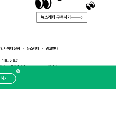
뉴스레터 구독하기
인사이터 신청
뉴스레터
광고안내
대표 : 심도섭
보확인
)
통신판매업신고번호 : 2014-경기성남-1023
문의 :
1800-2198
이메일 :
openads@openads.co.kr
독하기