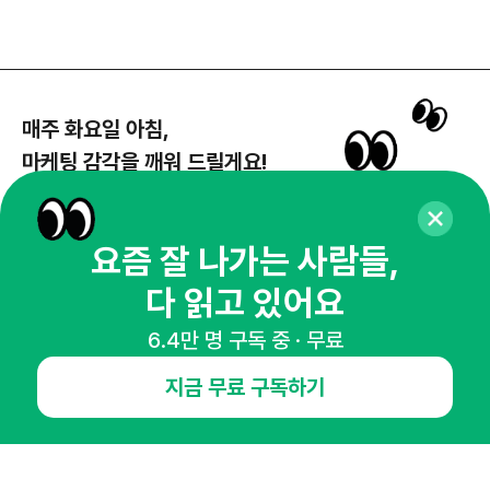
매주 화요일 아침,
마케팅 감각을 깨워 드릴게요!
65,043명의 마케터를 성장시키는 뉴스레터
뉴스레터 구독하기
요즘 잘 나가는 사람들,
다 읽고 있어요
6.4만 명 구독 중 · 무료
NHN AD
지금 무료 구독하기
오픈애즈란
공지사항
제휴문의
인사이터 신청
뉴스레터
광고안내
경기도 성남시 분당구 대왕판교로645번길 16
대표 : 심도섭