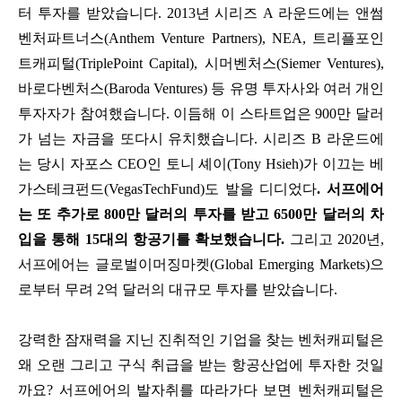
터 투자를 받았습니다. 2013년 시리즈 A 라운드에는 앤썸
벤처파트너스(Anthem Venture Partners), NEA, 트리플포인
트캐피털(TriplePoint Capital), 시머벤처스(Siemer Ventures),
바로다벤처스(Baroda Ventures) 등 유명 투자사와 여러 개인
투자자가 참여했습니다. 이듬해 이 스타트업은 900만 달러
가 넘는 자금을 또다시 유치했습니다. 시리즈 B 라운드에
는 당시 자포스 CEO인 토니 셰이(Tony Hsieh)가 이끄는 베
가스테크펀드(VegasTechFund)도 발을 디디었다
. 서프에어
는 또 추가로 800만 달러의 투자를 받고 6500만 달러의 차
입을 통해 15대의 항공기를 확보했습니다.
그리고 2020년,
서프에어는 글로벌이머징마켓(Global Emerging Markets)으
로부터 무려 2억 달러의 대규모 투자를 받았습니다.
강력한 잠재력을 지닌 진취적인 기업을 찾는 벤처캐피털은
왜 오랜 그리고 구식 취급을 받는 항공산업에 투자한 것일
까요? 서프에어의 발자취를 따라가다 보면 벤처캐피털은