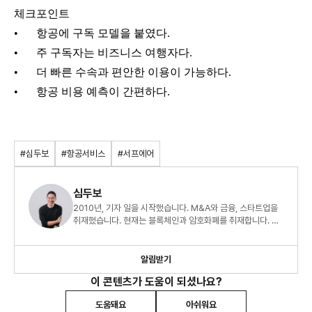
체크포인트
•
항공에 구독 모델을 붙였다.
•
주 구독자는 비즈니스 여행자다.
•
더 빠른 수속과 편안한 이용이 가능하다.
•
항공 비용 예측이 간편하다.
#심두보
#항공서비스
#서프에어
심두보
2010년, 기자 일을 시작했습니다. M&A와 금융, 스타트업을
취재했습니다. 현재는 블록체인과 암호화폐를 취재합니다. <
부자의 돈공부, 빈자의 돈공부>를 출간했습니다. 스타트업에
관심이 많아 관련 글을 읽고 씁니다. 사이드 프로젝트로 <회사
_밖>을 운영하고 있습니다. <회사_밖>은 직장인 네트워킹을
알림받기
위한 프로젝트입니다.
이 콘텐츠가 도움이 되셨나요?
도움돼요
아쉬워요