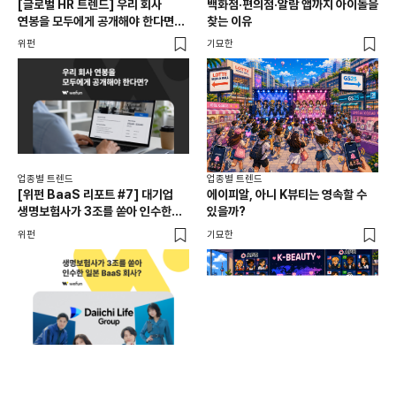
[글로벌 HR 트렌드] 우리 회사
백화점·편의점·알람 앱까지 아이돌을
드라
연봉을 모두에게 공개해야 한다면? |
찾는 이유
진
급여 투명성 법, 해외 사례, 연봉
위펀
기묘한
기묘
공개, 채용 공고
업종별 트렌드
업종별 트렌드
업종
[위펀 BaaS 리포트 #7] 대기업
에이피알, 아니 K뷰티는 영속할 수
민음
생명보험사가 3조를 쏟아 인수한
있을까?
달
일본 BaaS 회사의 정체는?
위펀
기묘한
기묘