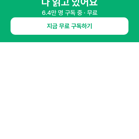
다 읽고 있어요
6.4만 명 구독 중 · 무료
매주 화요일 아침,
지금 무료 구독하기
마케팅 감각을 깨워 드릴게요!
65,043명의 마케터를 성장시키는 뉴스레터
뉴스레터 구독하기
NHN AD
오픈애즈란
공지사항
제휴문의
인사이터 신청
뉴스레터
광고안내
경기도 성남시 분당구 대왕판교로645번길 16
대표 : 심도섭
사업자등록번호 : 144-81-27690(
사업자정보확인
)
통신판매업신고번호 : 2014-경기성남-1023