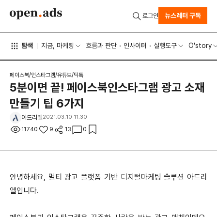
뉴스레터 구독
로그인
탐색
지금, 마케팅
흐름과 판단
인사이터
실행도구
O'story
페이스북/인스타그램/유튜브/틱톡
5분이면 끝! 페이스북인스타그램 광고 소재
만들기 팁 6가지
아드리엘
2021.03.10 11:30
11740
9
13
0
안녕하세요, 멀티 광고 플랫폼 기반 디지털마케팅 솔루션 아드리
엘입니다.