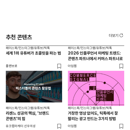
더보기
추천 콘텐츠
페이스북/인스타그램/유튜브/틱톡
페이스북/인스타그램/유튜브/틱톡
페이
세계 1위 유튜버가 초콜릿을 파는 법
2026 인플루언서 마케팅 트렌드:
브
콘텐츠 파트너에서 커머스 파트너로
팬
플랜브로
아임웹
유크
페이스북/인스타그램/유튜브/틱톡
페이스북/인스타그램/유튜브/틱톡
리센느 성공의 핵심, '브랜드
거창한 영상 없이도, 틱톡에서 잘
콘텐츠'의 힘
팔리는 광고 만드는 3가지 방법
유크랩마케터 선우의성
아임웹