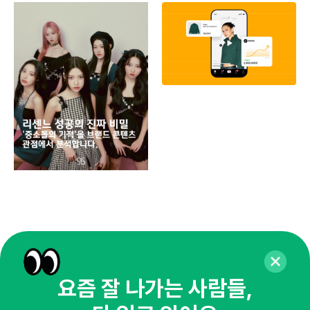
페이
동
브
유크
요즘 잘 나가는 사람들,