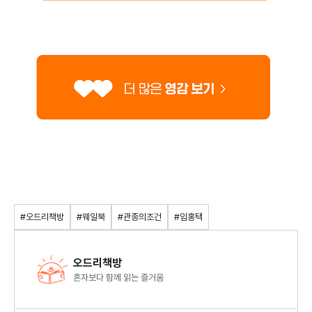
#오드리책방
#웨일북
#관종의조건
#임홍택
오드리책방
혼자보다 함께 읽는 즐거움