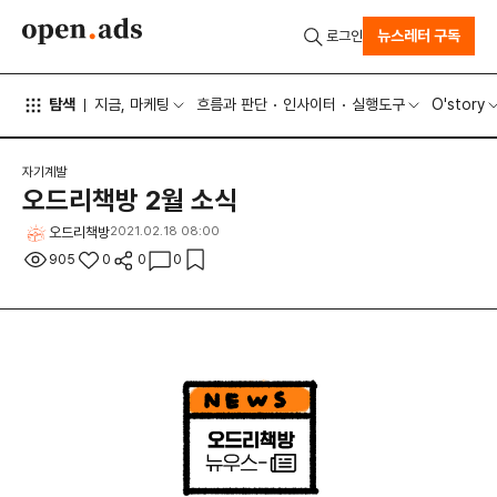
뉴스레터 구독
로그인
탐색
지금, 마케팅
흐름과 판단
인사이터
실행도구
O'story
자기계발
오드리책방 2월 소식
오드리책방
2021.02.18 08:00
905
0
0
0