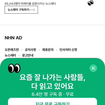
65,043명의 마케터를 성장시키는 뉴스레터
뉴스레터 구독하기
NHN AD
오픈애즈란
공지사항
제휴문의
인사이터 신청
뉴스레터
광고안내
경기도 성남시 분당구 대왕판교로645번길 16
대표 : 심도섭
사업자등록번호 : 144-81-27690(
사업자정보확인
)
요즘 잘 나가는 사람들,
통신판매업신고번호 : 2014-경기성남-1023
다 읽고 있어요
호스팅서비스사업자 : 오픈애즈
서비스•광고 문의 :
1800-2198
6.4만 명 구독 중 · 무료
이메일 :
openads@openads.co.kr
지금 무료 구독하기