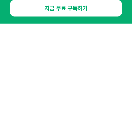
매주 화요일 아침,
지금 무료 구독하기
마케팅 감각을 깨워 드릴게요!
65,043명의 마케터를 성장시키는 뉴스레터
뉴스레터 구독하기
NHN AD
오픈애즈란
공지사항
제휴문의
인사이터 신청
뉴스레터
광고안내
경기도 성남시 분당구 대왕판교로645번길 16
대표 : 심도섭
사업자등록번호 : 144-81-27690(
사업자정보확인
)
통신판매업신고번호 : 2014-경기성남-1023
호스팅서비스사업자 : 오픈애즈
서비스•광고 문의 :
1800-2198