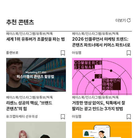
더보기
추천 콘텐츠
페이스북/인스타그램/유튜브/틱톡
페이스북/인스타그램/유튜브/틱톡
페이
세계 1위 유튜버가 초콜릿을 파는 법
2026 인플루언서 마케팅 트렌드:
브
콘텐츠 파트너에서 커머스 파트너로
팬
플랜브로
아임웹
유크
페이스북/인스타그램/유튜브/틱톡
페이스북/인스타그램/유튜브/틱톡
리센느 성공의 핵심, '브랜드
거창한 영상 없이도, 틱톡에서 잘
콘텐츠'의 힘
팔리는 광고 만드는 3가지 방법
유크랩마케터 선우의성
아임웹
페이