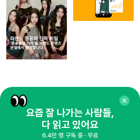
동
브
유크
요즘 잘 나가는 사람들,
다 읽고 있어요
6.4만 명 구독 중 · 무료