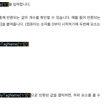
e
(
'tr'
)
를 입력합니다.
 통해 반환되는 값의 개수를 확인할 수 있습니다. 예를 들어 반환되는
[1]을 붙여줍니다. (컴퓨터는 숫자를 0부터 시작하기에 두번째 요소는
ByTagName
(
'tr'
)[
1
]
sByTagName
(
'tr'
)[
1
]
으로 반환된 값을 클릭하면, 하위 요소를 볼 수