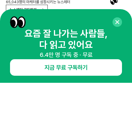
65,043명의 마케터를 성장시키는 뉴스레터
뉴스레터 구독하기
요즘 잘 나가는 사람들,
다 읽고 있어요
NHN AD
6.4만 명 구독 중 · 무료
오픈애즈란
공지사항
제휴문의
인사이터 신청
지금 무료 구독하기
뉴스레터
광고안내
경기도 성남시 분당구 대왕판교로645번길 16
대표 : 심도섭
사업자등록번호 : 144-81-27690(
사업자정보확인
)
통신판매업신고번호 : 2014-경기성남-1023
호스팅서비스사업자 : 오픈애즈
서비스•광고 문의 :
1800-2198
이메일 :
openads@openads.co.kr