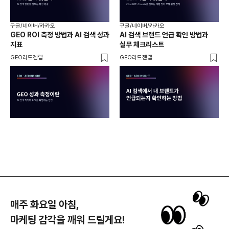
구글/네이버/카카오
구글/네이버/카카오
구글
GEO ROI 측정 방법과 AI 검색 성과
AI 검색 브랜드 언급 확인 방법과
롱테
지표
실무 체크리스트
SE
GEO리드젠랩
GEO리드젠랩
GE
매주 화요일 아침,
마케팅 감각을 깨워 드릴게요!