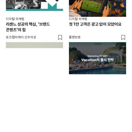
디지털 마케팅
디지털 마케팅
리센느 성공의 핵심, '브랜드
첫 1만 고객은 광고 없이 모았어요
콘텐츠'의 힘
유크랩마케터 선우의성
플랜브로
디지
AI
쇼핑
똑똑