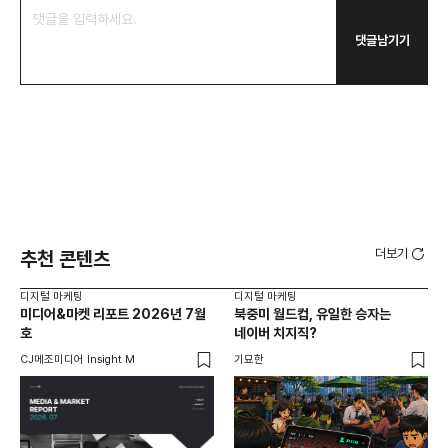
댓글남기기
더보기
추천 콘텐츠
디지털 마케팅
디지털 마케팅
디지
미디어&마켓 리포트 2026년 7월
북중미 월드컵, 유일한 승자는
브
호
네이버 치지직?
팬
CJ메조미디어 Insight M
기묘한
유크