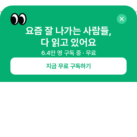
매주 화요일 아침,
요즘 잘 나가는 사람들,
마케팅 감각을 깨워 드릴게요!
다 읽고 있어요
65,043명의 마케터를 성장시키는 뉴스레터
6.4만 명 구독 중 · 무료
뉴스레터 구독하기
지금 무료 구독하기
NHN AD
오픈애즈란
공지사항
제휴문의
인사이터 신청
뉴스레터
광고안내
경기도 성남시 분당구 대왕판교로645번길 16
대표 : 심도섭
사업자등록번호 : 144-81-27690(
사업자정보확인
)