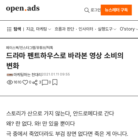
뉴스레터 구독
로그인
탐색
지금, 마케팅
흐름과 판단
인사이터
실행도구
O'story
페이스북/인스타그램/유튜브/틱톡
드라마 펜트하우스로 바라본 영상 소비의
변화
마케팅하는 천대리
2021.01.11 09:55
1610
0
3
0
스토리가 산으로 가지 않는다, 안드로메다로 간다
왜? 란 없다. 와! 만 있을 뿐이다
극 중에서 죽었더라도 부검 장면 없다면 죽은 게 아니다.