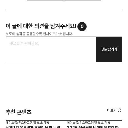
이 글에 대한 의견을 남겨주세요!
0
서로의 생각을 공유할수록 인사이트가 커집니다.
댓글남기기
더보기
추천 콘텐츠
페이스북/인스타그램/유튜브/틱톡
페이스북/인스타그램/유튜브/틱톡
페이
세계 1위 유튜버가 초콜릿을 파는 법
2026 인플루언서 마케팅 트렌드:
브