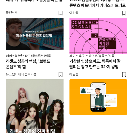
콘텐츠 파트너에서 커머스 파트너로
팬
플랜브로
아임웹
유크
페이스북/인스타그램/유튜브/틱톡
페이스북/인스타그램/유튜브/틱톡
리센느 성공의 핵심, '브랜드
거창한 영상 없이도, 틱톡에서 잘
콘텐츠'의 힘
팔리는 광고 만드는 3가지 방법
유크랩마케터 선우의성
아임웹
페이
동
브
유크